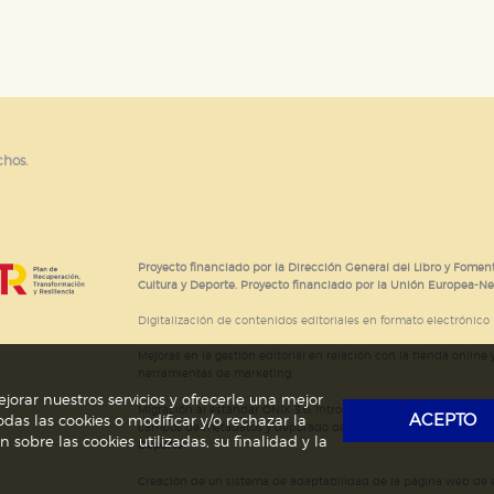
e cookies
chos.
Proyecto financiado por la Dirección General del Libro y Foment
Cultura y Deporte. Proyecto financiado por la Unión Europea-N
Digitalización de contenidos editoriales en formato electrónico
Mejoras en la gestión editorial en relación con la tienda online y
herramientas de marketing.
jorar nuestros servicios y ofrecerle una mejor
Migración al estándar ONIX 3.0; introducción del estándar ISNI
ACEPTO
das las cookies o modificar y/o rechazar la
campos de metadatos y depurado de código HTML.
Actividad s
obre las cookies utilizadas, su finalidad y la
Deporte.
Creación de un sistema de adaptabilidad de la página web de ed