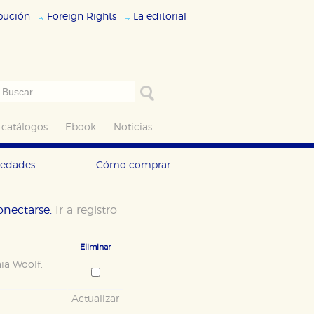
ibución
Foreign Rights
La editorial
 catálogos
Ebook
Noticias
vedades
Cómo comprar
conectarse.
Ir a registro
Eliminar
nia Woolf
,
Actualizar
ODO
RECHAZAR TODO