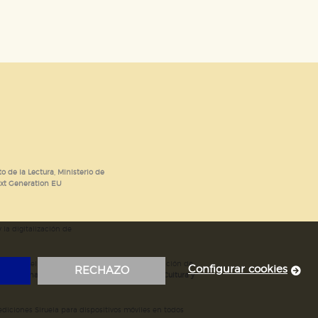
o de la Lectura, Ministerio de
ext Generation EU
 la digitalización de
; mejora del posicionamiento en Google; ampliación de
Configurar cookies
RECHAZO
ubvencionada por el Ministerio de Educación, Cultura y
iciones Siruela para dispositivos móviles en todos