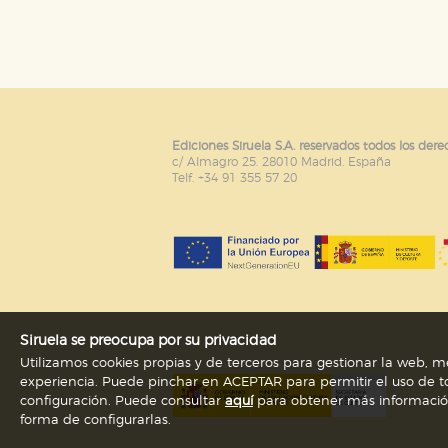
Puede consultar nuestra
política d
Ediciones Siruela S.A. reservados todos los dere
c/ Almagro 25. 28010 Madrid. España
Telf. +34 91 355 57 20
Siruela se preocupa por su privacidad
Utilizamos cookies propias y de terceros para gestionar la web, me
experiencia. Puede pinchar en ACEPTAR para permitir el uso de to
configuración. Puede consultar
aquí
para obtener más información s
forma de configurarlas.