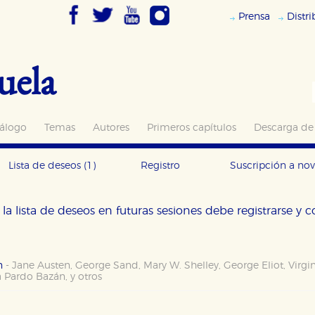
Prensa
Distr
uela
álogo
Temas
Autores
Primeros capítulos
Descarga de
Lista de deseos
(1)
Registro
Suscripción a no
la lista de deseos en futuras sesiones debe registrarse y 
en
-
Jane Austen
,
George Sand
,
Mary W. Shelley
,
George Eliot
,
Virgi
a Pardo Bazán
,
y otros
OKIES
HABILITAR T