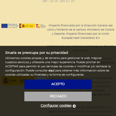
GUARDAR CONFIGURACIÓN
Telf. +34 91 355 57 20
Puede consultar nuestra
política de cookies
Proyecto financiado por la Dirección General del
Libro y Fomento de la Lectura, Ministerio de Cultura
y Deporte. Proyecto financiado por la Unión
Europea-Next Generation EU
Digitalización de contenidos editoriales en formato
electrónico
Siruela se preocupa por su privacidad
Utilizamos cookies propias y de terceros para gestionar la web, mejorar
Mejoras en la gestión editorial en relación con la
nuestros servicios y ofrecerle una mejor experiencia. Puede pinchar en
tienda online y la digitalización de herramientas de
ACEPTAR para permitir el uso de todas las cookies o modificar y/o rechazar la
marketing.
configuración. Puede consultar
aquí
para obtener más información sobre las
cookies utilizadas, su finalidad y la forma de configurarlas.
Migración al estándar ONIX 3.0; introducción del
estándar ISNI; mejora del posicionamiento en
ACEPTO
Google; ampliación de campos de metadatos y
depurado de código HTML.
Actividad
subvencionada por el Ministerio de Educación,
RECHAZO
Cultura y Deporte.
Configurar cookies
Creación de un sistema de adaptabilidad de la
página web de ediciones Siruela para dispositivos
móviles en todos sus formatos para impulsar la