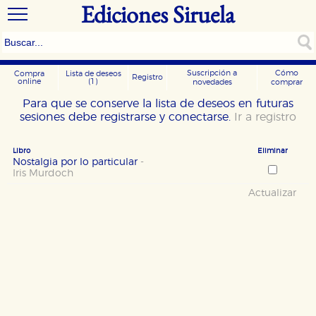
Ediciones Siruela
Suscripción a
Cómo
Compra
Lista de deseos
Registro
online
(1)
novedades
comprar
Para que se conserve la lista de deseos en futuras
sesiones debe registrarse y conectarse.
Ir a registro
Libro
Eliminar
Nostalgia por lo particular
-
Iris Murdoch
Actualizar
CONFIGURACIÓN DE COOKIES
HABILITAR TODO
RECHAZAR TODO