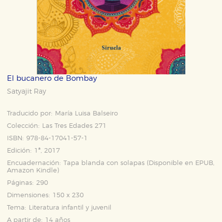
El bucanero de Bombay
Satyajit Ray
Traducido por:
María Luisa Balseiro
Colección:
Las Tres Edades 271
ISBN:
978-84-17041-57-1
Edición:
1ª, 2017
Encuadernación:
Tapa blanda con solapas (Disponible en
EPUB
,
Amazon Kindle
)
Páginas:
290
Dimensiones:
150 x 230
Tema:
Literatura infantil y juvenil
A partir de:
14 años