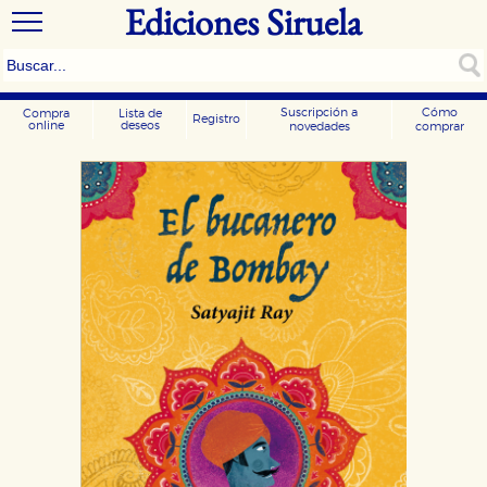
Ediciones Siruela
Suscripción a
Cómo
Compra
Lista de
Registro
online
deseos
novedades
comprar