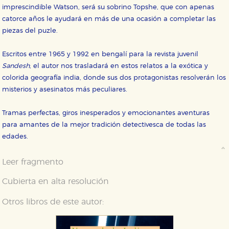
CONFIGURACIÓN DE COOKIES
imprescindible Watson, será su sobrino Topshe, que con apenas
catorce años le ayudará en más de una ocasión a completar las
HABILITAR TODO
RECHAZAR TODO
piezas del puzle.
Escritos entre 1965 y 1992 en bengalí para la revista juvenil
Sandesh
, el autor nos trasladará en estos relatos a la exótica y
Cookies necesarias
colorida geografía india, donde sus dos protagonistas resolverán los
Estas cookies son necesarias para que nuestro sitio
web funcione y no es posible deshabilitarlas desde
misterios y asesinatos más peculiares.
nuestro sistema. Es posible hacerlo desde el
navegador, pero en ese caso es posible que algunas
áreas de nuestra web dejen de funcionar
Tramas perfectas, giros inesperados y emocionantes aventuras
correctamente.
para amantes de la mejor tradición detectivesca de todas las
Cookies de rendimiento y analíticas
edades.
Estas cookies se utilizan para mejorar su experiencia
de navegación y optimizar el funcionamiento de
nuestro sitio web. Almacenan configuraciones de
Leer fragmento
servicios para que no tenga que reconfigurarlos cada
vez que nos visita. La información es agregada y, por lo
Cubierta en alta resolución
tanto, es anónima.
Cookies de publicidad y redes sociales
Otros libros de este autor:
Estas cookies son gestionadas por nuestros socios
publicitarios y se utilizan para mostrar publicidad
relevante para sus intereses en otros sitios. No