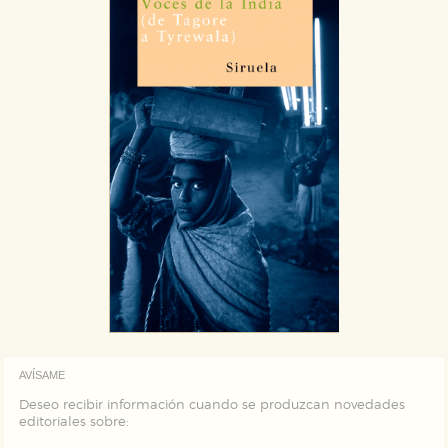
almacenan directamente información personal sino
que se basan en la identificación única de su
navegador y dispositivo de internet.
GUARDAR CONFIGURACIÓN
Puede consultar nuestra
política de cookies
AVÍSAME
Deseo recibir información cuando se produzcan novedades
editoriales sobre: