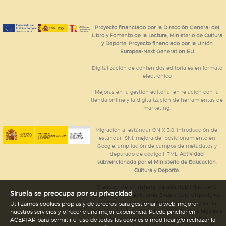
Proyecto financiado por la Dirección General del
Libro y Fomento de la Lectura, Ministerio de Cultura
y Deporte. Proyecto financiado por la Unión
Europea-Next Generation EU
Digitalización de contenidos editoriales en formato
electrónico
Mejoras en la gestión editorial en relación con la
tienda online y la digitalización de herramientas de
marketing.
Migración al estándar ONIX 3.0; introducción del
estándar ISNI; mejora del posicionamiento en
Google; ampliación de campos de metadatos y
depurado de código HTML.
Actividad
subvencionada por el Ministerio de Educación,
Cultura y Deporte.
Creación de un sistema de adaptabilidad de la
Siruela se preocupa por su privacidad
página web de ediciones Siruela para dispositivos
móviles en todos sus formatos para impulsar la
Utilizamos cookies propias y de terceros para gestionar la web, mejorar
comercialización de contenidos culturales legales e
nuestros servicios y ofrecerle una mejor experiencia. Puede pinchar en
implementación de los recursos tecnológicos
ACEPTAR para permitir el uso de todas las cookies o modificar y/o rechazar la