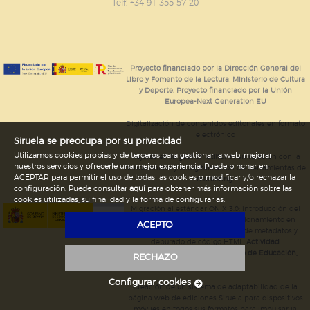
GUARDAR CONFIGURACIÓN
Telf. +34 91 355 57 20
Puede consultar nuestra
política de cookies
Proyecto financiado por la Dirección General del
Libro y Fomento de la Lectura, Ministerio de Cultura
y Deporte. Proyecto financiado por la Unión
Europea-Next Generation EU
Digitalización de contenidos editoriales en formato
electrónico
Siruela se preocupa por su privacidad
Utilizamos cookies propias y de terceros para gestionar la web, mejorar
Mejoras en la gestión editorial en relación con la
nuestros servicios y ofrecerle una mejor experiencia. Puede pinchar en
tienda online y la digitalización de herramientas de
ACEPTAR para permitir el uso de todas las cookies o modificar y/o rechazar la
marketing.
configuración. Puede consultar
aquí
para obtener más información sobre las
cookies utilizadas, su finalidad y la forma de configurarlas.
Migración al estándar ONIX 3.0; introducción del
estándar ISNI; mejora del posicionamiento en
ACEPTO
Google; ampliación de campos de metadatos y
depurado de código HTML.
Actividad
subvencionada por el Ministerio de Educación,
RECHAZO
Cultura y Deporte.
Configurar cookies
Creación de un sistema de adaptabilidad de la
página web de ediciones Siruela para dispositivos
móviles en todos sus formatos para impulsar la