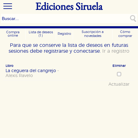
Ediciones Siruela
Suscripción a
Cómo
Compra
Lista de deseos
Registro
online
(1)
novedades
comprar
Para que se conserve la lista de deseos en futuras
sesiones debe registrarse y conectarse.
Ir a registro
Libro
Eliminar
La ceguera del cangrejo
-
Alexis Ravelo
Actualizar
CONFIGURACIÓN DE COOKIES
HABILITAR TODO
RECHAZAR TODO