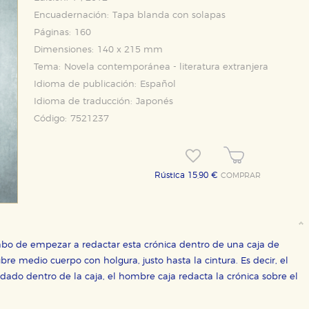
Encuadernación:
Tapa blanda con solapas
Páginas:
160
Dimensiones:
140 x 215 mm
Tema:
Novela contemporánea - literatura extranjera
Idioma de publicación:
Español
Idioma de traducción:
Japonés
Código:
7521237
Rústica 15,90 €
COMPRAR
cabo de empezar a redactar esta crónica dentro de una caja de
re medio cuerpo con holgura, justo hasta la cintura. Es decir, el
OKIES
HABILITAR T
do dentro de la caja, el hombre caja redacta la crónica sobre el