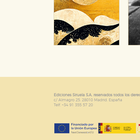
Ediciones Siruela S.A. reservados todos los dere
c/ Almagro 25. 28010 Madrid. España
Telf. +34 91 355 57 20