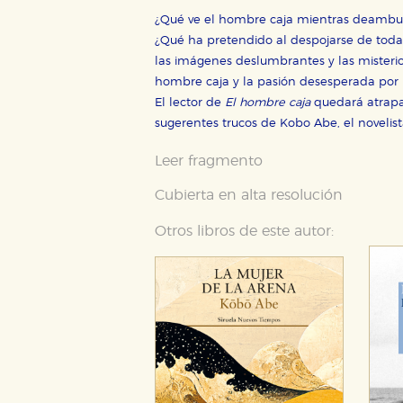
¿Qué ve el hombre caja mientras deambula
Cookies necesarias
¿Qué ha pretendido al despojarse de toda
Estas cookies son necesarias pa
hacerlo desde el navegador, p
las imágenes deslumbrantes y las misterios
hombre caja y la pasión desesperada por l
Cookies de rendimiento y analí
El lector de
El hombre caja
quedará atrapad
Estas cookies se utilizan para
sugerentes trucos de Kobo Abe, el noveli
configuraciones de servicios p
tanto, es anónima.
Leer fragmento
Cookies de publicidad y redes 
Estas cookies son gestionadas p
Cubierta en alta resolución
otros sitios. No almacenan dir
dispositivo de internet.
Otros libros de este autor:
GUARDAR CONFIGURA
Puede consultar nuestra
política d