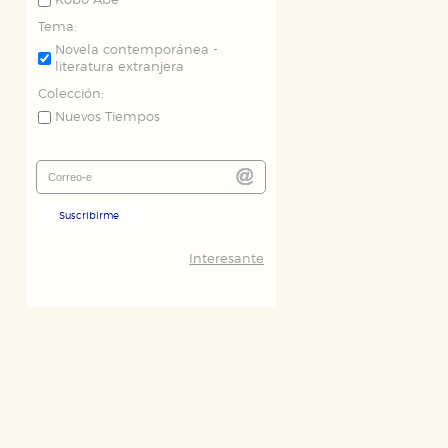
Kôbô Abe
Tema:
Novela contemporánea -
literatura extranjera
Colección:
Nuevos Tiempos
Suscribirme
Interesante
ODO
RECHAZAR TODO