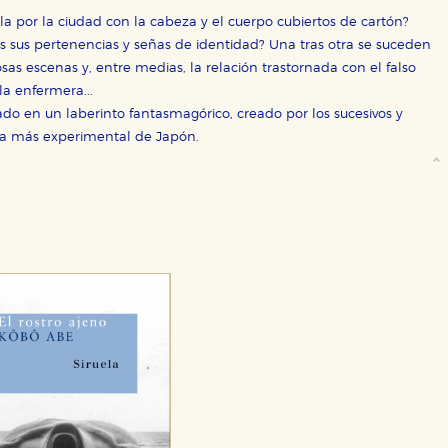
 por la ciudad con la cabeza y el cuerpo cubiertos de cartón?
s sus pertenencias y señas de identidad? Una tras otra se suceden
ra que nuestro sitio web funcione y no es posible deshabilitarlas 
ero en ese caso es posible que algunas áreas de nuestra web deje
as escenas y, entre medias, la relación trastornada con el falso
a enfermera...
ticas
o en un laberinto fantasmagórico, creado por los sucesivos y
 mejorar su experiencia de navegación y optimizar el funcionamie
sta más experimental de Japón.
ara que no tenga que reconfigurarlos cada vez que nos visita. La i
sociales
or nuestros socios publicitarios y se utilizan para mostrar publici
ectamente información personal sino que se basan en la identific
CIÓN
e cookies