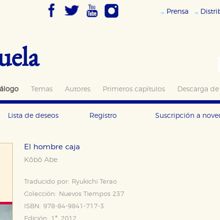
Prensa
Distr
uela
álogo
Temas
Autores
Primeros capítulos
Descarga de
Lista de deseos
Registro
Suscripción a nov
El hombre caja
Kôbô Abe
Traducido por:
Ryukichi Terao
Colección:
Nuevos Tiempos 237
ISBN:
978-84-9841-717-3
Edición:
1ª, 2012