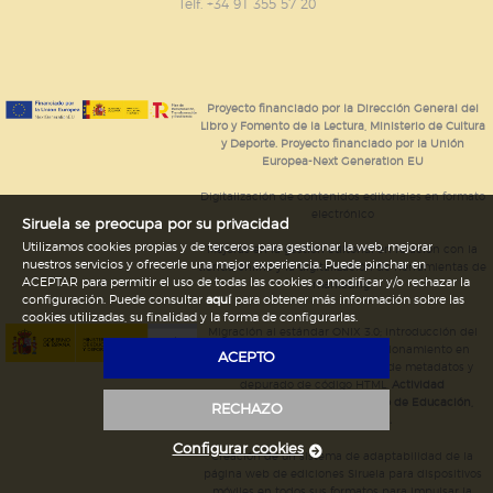
GUARDAR CONFIGURACIÓN
Telf. +34 91 355 57 20
Puede consultar nuestra
política de cookies
Proyecto financiado por la Dirección General del
Libro y Fomento de la Lectura, Ministerio de Cultura
y Deporte. Proyecto financiado por la Unión
Europea-Next Generation EU
Digitalización de contenidos editoriales en formato
electrónico
Siruela se preocupa por su privacidad
Utilizamos cookies propias y de terceros para gestionar la web, mejorar
Mejoras en la gestión editorial en relación con la
nuestros servicios y ofrecerle una mejor experiencia. Puede pinchar en
tienda online y la digitalización de herramientas de
ACEPTAR para permitir el uso de todas las cookies o modificar y/o rechazar la
marketing.
configuración. Puede consultar
aquí
para obtener más información sobre las
cookies utilizadas, su finalidad y la forma de configurarlas.
Migración al estándar ONIX 3.0; introducción del
estándar ISNI; mejora del posicionamiento en
ACEPTO
Google; ampliación de campos de metadatos y
depurado de código HTML.
Actividad
subvencionada por el Ministerio de Educación,
RECHAZO
Cultura y Deporte.
Configurar cookies
Creación de un sistema de adaptabilidad de la
página web de ediciones Siruela para dispositivos
móviles en todos sus formatos para impulsar la