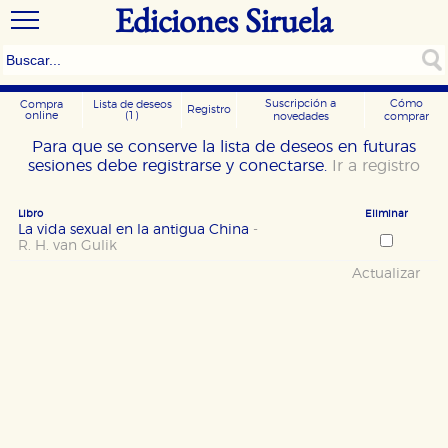
Ediciones Siruela
Suscripción a
Cómo
Compra
Lista de deseos
Registro
online
(1)
novedades
comprar
Para que se conserve la lista de deseos en futuras
sesiones debe registrarse y conectarse.
Ir a registro
Libro
Eliminar
La vida sexual en la antigua China
-
R. H. van Gulik
Actualizar
CONFIGURACIÓN DE COOKIES
HABILITAR TODO
RECHAZAR TODO