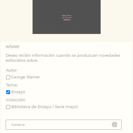
AVÍSAME
Deseo recibir información cuando se produzcan novedades
editoriales sobre:
Autor:
George Steiner
Tema:
Ensayo
Colección:
Biblioteca de Ensayo / Serie mayor