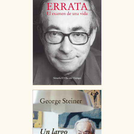
CONFIGURACIÓN DE COOKIES
HABILITAR TODO
RECHAZAR TODO
Cookies necesarias
Estas cookies son necesarias para que nuestro sitio
web funcione y no es posible deshabilitarlas desde
nuestro sistema. Es posible hacerlo desde el
navegador, pero en ese caso es posible que algunas
áreas de nuestra web dejen de funcionar
correctamente.
Cookies de rendimiento y analíticas
Estas cookies se utilizan para mejorar su experiencia
de navegación y optimizar el funcionamiento de
nuestro sitio web. Almacenan configuraciones de
servicios para que no tenga que reconfigurarlos cada