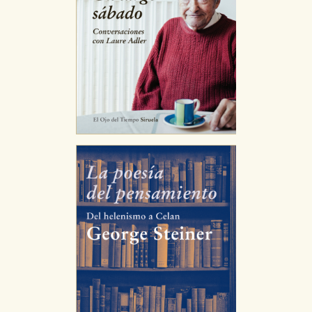
vez que nos visita. La información es agregada y, por lo
tanto, es anónima.
Cookies de publicidad y redes sociales
Estas cookies son gestionadas por nuestros socios
publicitarios y se utilizan para mostrar publicidad
relevante para sus intereses en otros sitios. No
almacenan directamente información personal sino
que se basan en la identificación única de su
navegador y dispositivo de internet.
GUARDAR CONFIGURACIÓN
Puede consultar nuestra
política de cookies