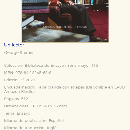
Un lector
George Steiner
Colección:
Biblioteca de Ensayo / Serie mayor 115
ISBN:
978-84-18245-68-8
Edición:
2ª, 2026
Encuadernación:
Tapa blanda con solapas (Disponible en
EPUB
,
Amazon Kindle
)
Páginas:
512
Dimensiones:
160 x 240 x 33 mm
Tema:
Ensayo
Idioma de publicación:
Español
Idioma de traducción:
Inglés