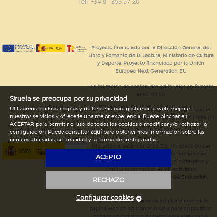
GUARDAR CONFIGURACIÓN
Telf. +34 91 355 57 20
Puede consultar nuestra
política de cookies
Proyecto financiado por la Dirección General del
Libro y Fomento de la Lectura, Ministerio de Cultura
y Deporte. Proyecto financiado por la Unión
Europea-Next Generation EU
Digitalización de contenidos editoriales en formato
electrónico
Siruela se preocupa por su privacidad
Utilizamos cookies propias y de terceros para gestionar la web, mejorar
Mejoras en la gestión editorial en relación con la
nuestros servicios y ofrecerle una mejor experiencia. Puede pinchar en
tienda online y la digitalización de herramientas de
ACEPTAR para permitir el uso de todas las cookies o modificar y/o rechazar la
marketing.
configuración. Puede consultar
aquí
para obtener más información sobre las
cookies utilizadas, su finalidad y la forma de configurarlas.
Migración al estándar ONIX 3.0; introducción del
estándar ISNI; mejora del posicionamiento en
ACEPTO
Google; ampliación de campos de metadatos y
depurado de código HTML.
Actividad
subvencionada por el Ministerio de Educación,
RECHAZO
Cultura y Deporte.
Configurar cookies
Creación de un sistema de adaptabilidad de la
página web de ediciones Siruela para dispositivos
móviles en todos sus formatos para impulsar la