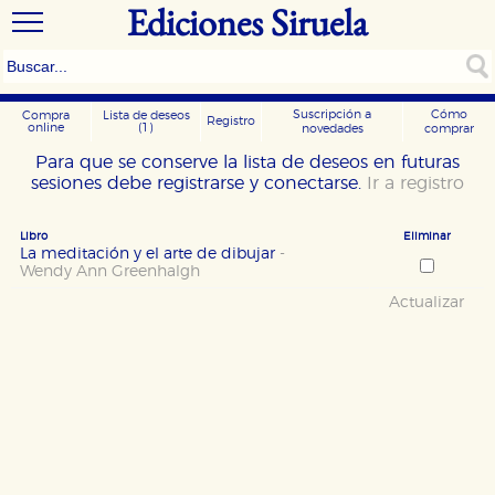
Ediciones Siruela
Suscripción a
Cómo
Compra
Lista de deseos
Registro
online
(1)
novedades
comprar
Para que se conserve la lista de deseos en futuras
sesiones debe registrarse y conectarse.
Ir a registro
Libro
Eliminar
La meditación y el arte de dibujar
-
Wendy Ann Greenhalgh
Actualizar
CONFIGURACIÓN DE COOKIES
HABILITAR TODO
RECHAZAR TODO