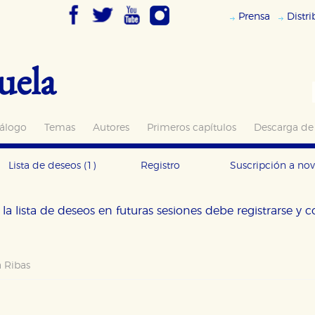
Prensa
Distr
uela
álogo
Temas
Autores
Primeros capítulos
Descarga de
Lista de deseos
(1)
Registro
Suscripción a no
la lista de deseos en futuras sesiones debe registrarse y 
 Ribas
OKIES
HABILITAR T