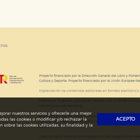
e cookies
chos.
Proyecto financiado por la Dirección General del Libro y Foment
Cultura y Deporte. Proyecto financiado por la Unión Europea-N
Digitalización de contenidos editoriales en formato electrónico
Mejoras en la gestión editorial en relación con la tienda online y
herramientas de marketing.
jorar nuestros servicios y ofrecerle una mejor
Migración al estándar ONIX 3.0; introducción del estándar ISNI
ACEPTO
das las cookies o modificar y/o rechazar la
campos de metadatos y depurado de código HTML.
Actividad s
obre las cookies utilizadas, su finalidad y la
Deporte.
Creación de un sistema de adaptabilidad de la página web de ed