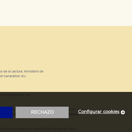
o de la Lectura, Ministerio de
ext Generation EU
 la digitalización de
; mejora del posicionamiento en Google; ampliación de
Configurar cookies
RECHAZO
ubvencionada por el Ministerio de Educación, Cultura y
iciones Siruela para dispositivos móviles en todos