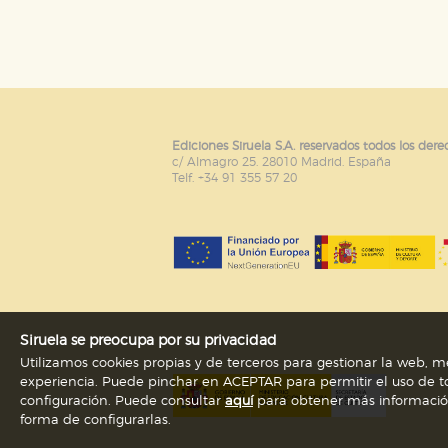
Puede consultar nuestra
política d
Ediciones Siruela S.A. reservados todos los dere
c/ Almagro 25. 28010 Madrid. España
Telf. +34 91 355 57 20
Siruela se preocupa por su privacidad
Utilizamos cookies propias y de terceros para gestionar la web, me
experiencia. Puede pinchar en ACEPTAR para permitir el uso de to
configuración. Puede consultar
aquí
para obtener más información s
forma de configurarlas.