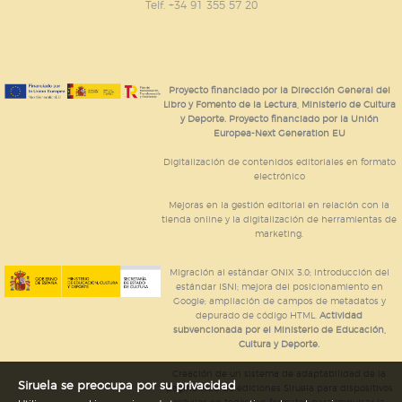
Telf. +34 91 355 57 20
Proyecto financiado por la Dirección General del
Libro y Fomento de la Lectura, Ministerio de Cultura
y Deporte. Proyecto financiado por la Unión
Europea-Next Generation EU
Digitalización de contenidos editoriales en formato
electrónico
Mejoras en la gestión editorial en relación con la
tienda online y la digitalización de herramientas de
marketing.
Migración al estándar ONIX 3.0; introducción del
estándar ISNI; mejora del posicionamiento en
Google; ampliación de campos de metadatos y
depurado de código HTML.
Actividad
subvencionada por el Ministerio de Educación,
Cultura y Deporte.
Creación de un sistema de adaptabilidad de la
Siruela se preocupa por su privacidad
página web de ediciones Siruela para dispositivos