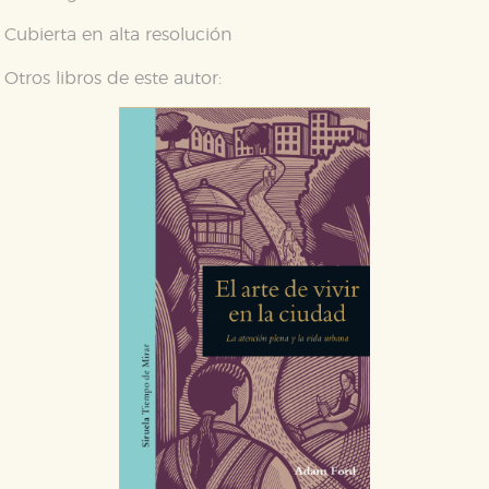
Cubierta en alta resolución
CONFIGURACIÓN DE COOKIES
Otros libros de este autor:
HABILITAR TODO
RECHAZAR TODO
Cookies necesarias
Estas cookies son necesarias para que nuestro sitio
web funcione y no es posible deshabilitarlas desde
nuestro sistema. Es posible hacerlo desde el
navegador, pero en ese caso es posible que algunas
áreas de nuestra web dejen de funcionar
correctamente.
Cookies de rendimiento y analíticas
Estas cookies se utilizan para mejorar su experiencia
de navegación y optimizar el funcionamiento de
nuestro sitio web. Almacenan configuraciones de
servicios para que no tenga que reconfigurarlos cada
vez que nos visita. La información es agregada y, por lo
tanto, es anónima.
Cookies de publicidad y redes sociales
Estas cookies son gestionadas por nuestros socios
publicitarios y se utilizan para mostrar publicidad