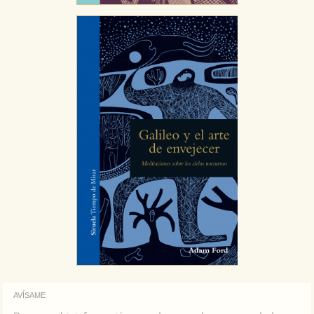
relevante para sus intereses en otros sitios. No
almacenan directamente información personal sino
que se basan en la identificación única de su
navegador y dispositivo de internet.
GUARDAR CONFIGURACIÓN
Puede consultar nuestra
política de cookies
AVÍSAME