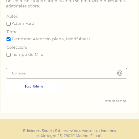
Deseo recibir información cuando se produzcan novedades
editoriales sobre:
Autor:
Adam Ford
Tema:
Bienestar, Atención plena, Mindfulness
Colección:
Tiempo de Mirar
Suscribirme
Interesante
Ediciones Siruela S.A. reservados todos los derechos.
c/ Almagro 25. 28010 Madrid. España