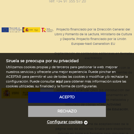
GUARDAR CONFIGURACIÓN
Telf. +34 91 355 57 20
Puede consultar nuestra
política de cookies
Proyecto financiado por la Dirección General del
Libro y Fomento de la Lectura, Ministerio de Cultura
y Deporte. Proyecto financiado por la Unión
Europea-Next Generation EU
Digitalización de contenidos editoriales en formato
electrónico
Siruela se preocupa por su privacidad
Utilizamos cookies propias y de terceros para gestionar la web, mejorar
Mejoras en la gestión editorial en relación con la
nuestros servicios y ofrecerle una mejor experiencia. Puede pinchar en
tienda online y la digitalización de herramientas de
ACEPTAR para permitir el uso de todas las cookies o modificar y/o rechazar la
marketing.
configuración. Puede consultar
aquí
para obtener más información sobre las
cookies utilizadas, su finalidad y la forma de configurarlas.
Migración al estándar ONIX 3.0; introducción del
estándar ISNI; mejora del posicionamiento en
ACEPTO
Google; ampliación de campos de metadatos y
depurado de código HTML.
Actividad
subvencionada por el Ministerio de Educación,
RECHAZO
Cultura y Deporte.
Configurar cookies
Creación de un sistema de adaptabilidad de la
página web de ediciones Siruela para dispositivos
móviles en todos sus formatos para impulsar la