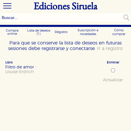
Ediciones Siruela
Suscripción a
Cómo
Compra
Lista de deseos
Registro
online
(1)
novedades
comprar
Para que se conserve la lista de deseos en futuras
sesiones debe registrarse y conectarse.
Ir a registro
Libro
Eliminar
Filtro de amor
-
Louise Erdrich
Actualizar
CONFIGURACIÓN DE COOKIES
HABILITAR TODO
RECHAZAR TODO