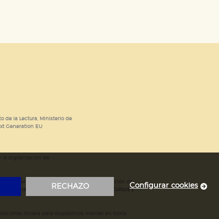
o de la Lectura, Ministerio de
ext Generation EU
 la digitalización de
; mejora del posicionamiento en Google; ampliación de
Configurar cookies
RECHAZO
ubvencionada por el Ministerio de Educación, Cultura y
iciones Siruela para dispositivos móviles en todos