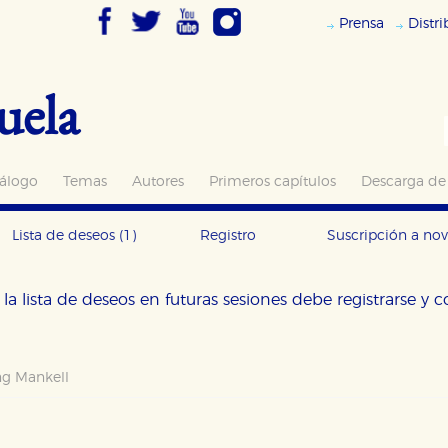
Prensa
Distr
uela
álogo
Temas
Autores
Primeros capítulos
Descarga de
Lista de deseos
(1)
Registro
Suscripción a no
la lista de deseos en futuras sesiones debe registrarse y 
g Mankell
OKIES
HABILITAR T