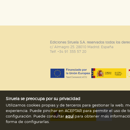
Puede consultar nuestra
política d
Ediciones Siruela S.A. reservados todos los dere
c/ Almagro 25. 28010 Madrid. España
Telf. +34 91 355 57 20
Siruela se preocupa por su privacidad
Utilizamos cookies propias y de terceros para gestionar la web, me
experiencia. Puede pinchar en ACEPTAR para permitir el uso de to
configuración. Puede consultar
aquí
para obtener más información s
forma de configurarlas.