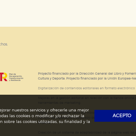
e cookies
chos.
Proyecto financiado por la Dirección General del Libro y Foment
Cultura y Deporte. Proyecto financiado por la Unión Europea-N
Digitalización de contenidos editoriales en formato electrónico
Mejoras en la gestión editorial en relación con la tienda online y
herramientas de marketing.
jorar nuestros servicios y ofrecerle una mejor
Migración al estándar ONIX 3.0; introducción del estándar ISNI
ACEPTO
das las cookies o modificar y/o rechazar la
campos de metadatos y depurado de código HTML.
Actividad s
obre las cookies utilizadas, su finalidad y la
Deporte.
Creación de un sistema de adaptabilidad de la página web de ed