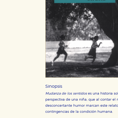
CONFIGURACIÓN DE CO
Sinopsis
Mudanza de los sentidos
es una historia so
Cookies necesarias
perspectiva de una niña, que al contar el 
Estas cookies son necesarias pa
desconcertante humor marcan este relato 
hacerlo desde el navegador, p
contingencias de la condición humana.