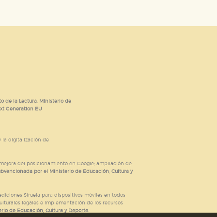
o de la Lectura, Ministerio de
ext Generation EU
 la digitalización de
; mejora del posicionamiento en Google; ampliación de
ubvencionada por el Ministerio de Educación, Cultura y
iciones Siruela para dispositivos móviles en todos
ulturales legales e implementación de los recursos
rio de Educación, Cultura y Deporte.