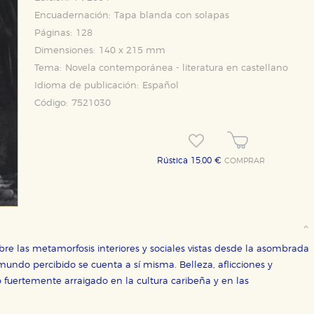
Encuadernación:
Tapa blanda con solapas
Páginas:
128
Dimensiones:
140 x 215 mm
Tema:
Novela contemporánea - literatura en castellano
Idioma de publicación:
Español
Código:
7521030
Rústica 15,00 €
COMPRAR
OKIES
HABILITAR T
bre las metamorfosis interiores y sociales vistas desde la asombrada
mundo percibido se cuenta a sí misma. Belleza, aflicciones y
ra que nuestro sitio web funcione y no es posible deshabilitarlas 
fuertemente arraigado en la cultura caribeña y en las
ero en ese caso es posible que algunas áreas de nuestra web deje