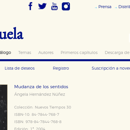
Prensa
Distr
uela
álogo
Temas
Autores
Primeros capítulos
Descarga de
Lista de deseos
Registro
Suscripción a nov
Mudanza de los sentidos
Ángela Hernández Núñez
Colección:
Nuevos Tiempos 30
ISBN-10:
84-7844-768-7
ISBN:
978-84-7844-768-8
Edición:
1ª, 2004