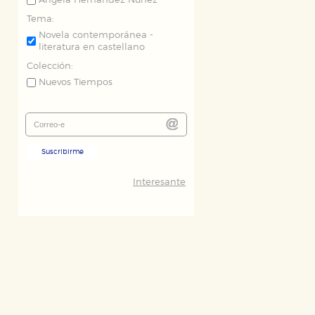
Ángela Hernández Núñez
Tema:
Novela contemporánea -
literatura en castellano
Colección:
Nuevos Tiempos
Suscribirme
Interesante
ODO
RECHAZAR TODO
desde nuestro sistema. Es posible
n de funcionar correctamente.