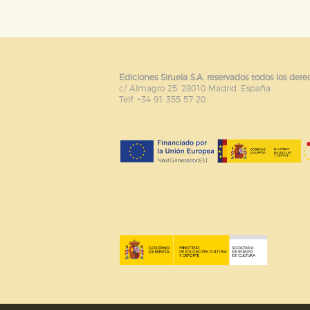
Ediciones Siruela S.A. reservados todos los dere
c/ Almagro 25. 28010 Madrid. España
Telf. +34 91 355 57 20