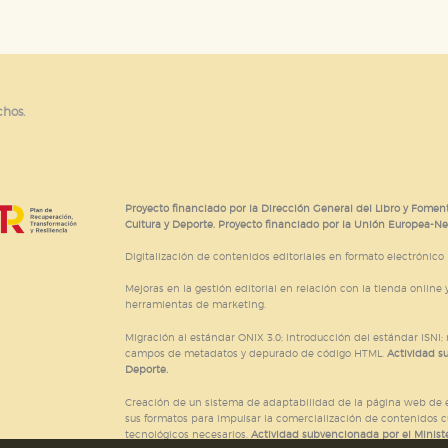
chos.
Proyecto financiado por la Dirección General del Libro y Foment
Cultura y Deporte. Proyecto financiado por la Unión Europea-N
Digitalización de contenidos editoriales en formato electrónico
Mejoras en la gestión editorial en relación con la tienda online y
herramientas de marketing.
Migración al estándar ONIX 3.0; introducción del estándar ISNI
campos de metadatos y depurado de código HTML.
Actividad s
Deporte.
Creación de un sistema de adaptabilidad de la página web de ed
sus formatos para impulsar la comercialización de contenidos c
tecnológicos necesarios.
Actividad subvencionada por el Ministe