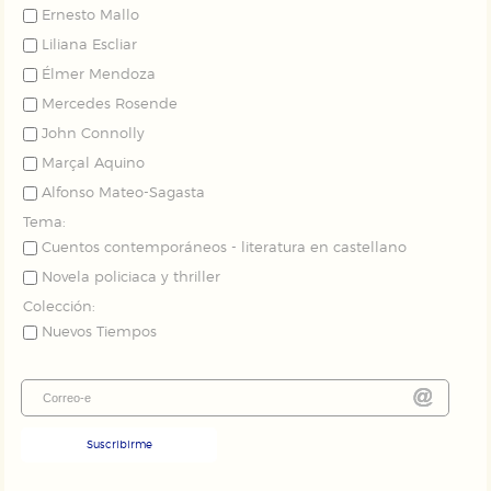
Ernesto Mallo
Liliana Escliar
Élmer Mendoza
Mercedes Rosende
John Connolly
Marçal Aquino
Alfonso Mateo-Sagasta
Tema:
Cuentos contemporáneos - literatura en castellano
Novela policiaca y thriller
Colección:
Nuevos Tiempos
Suscribirme