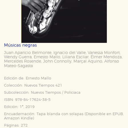
Músicas negras
Juan Aparicio Belmonte
Ignacio del Valle
Vanessa Monfort
,
,
,
Wendy Guerra
Ernesto Mallo
Liliana Escliar
Élmer Mendoza
,
,
,
,
Mercedes Rosende
John Connolly
Marçal Aquino
Alfonso
,
,
,
Mateo-Sagasta
Edición de:
Ernesto Mallo
Colección:
Nuevos Tiempos 421
Subcolección:
Nuevos Tiempos / Policiaca
ISBN:
978-84-17624-38-5
Edición:
1ª, 2019
Encuadernación:
Tapa blanda con solapas (Disponible en
EPUB
,
Amazon Kindle
)
Páginas:
272