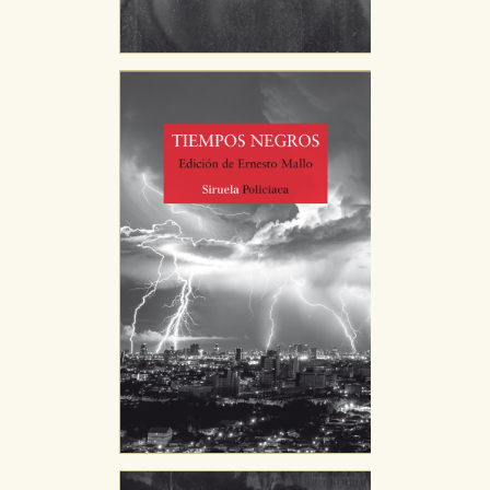
CONFIGURACIÓN DE COOKIES
HABILITAR TODO
RECHAZAR TODO
Cookies necesarias
Estas cookies son necesarias para que nuestro sitio
web funcione y no es posible deshabilitarlas desde
nuestro sistema. Es posible hacerlo desde el
navegador, pero en ese caso es posible que algunas
áreas de nuestra web dejen de funcionar
correctamente.
Cookies de rendimiento y analíticas
Estas cookies se utilizan para mejorar su experiencia
de navegación y optimizar el funcionamiento de
nuestro sitio web. Almacenan configuraciones de
servicios para que no tenga que reconfigurarlos cada
vez que nos visita. La información es agregada y, por lo
tanto, es anónima.