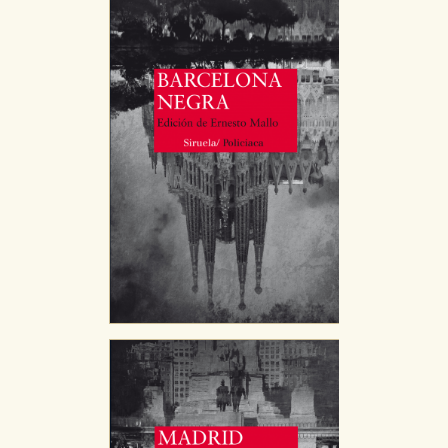
Cookies de publicidad y redes sociales
Estas cookies son gestionadas por nuestros socios
publicitarios y se utilizan para mostrar publicidad
relevante para sus intereses en otros sitios. No
almacenan directamente información personal sino
que se basan en la identificación única de su
navegador y dispositivo de internet.
GUARDAR CONFIGURACIÓN
Puede consultar nuestra
política de cookies