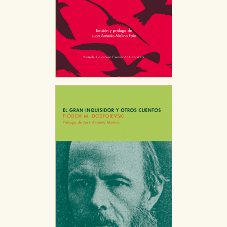
CONFIGURACIÓN DE COOKIES
HABILITAR TODO
RECHAZAR TODO
Cookies necesarias
Estas cookies son necesarias para que nuestro sitio
web funcione y no es posible deshabilitarlas desde
nuestro sistema. Es posible hacerlo desde el
navegador, pero en ese caso es posible que algunas
áreas de nuestra web dejen de funcionar
correctamente.
Cookies de rendimiento y analíticas