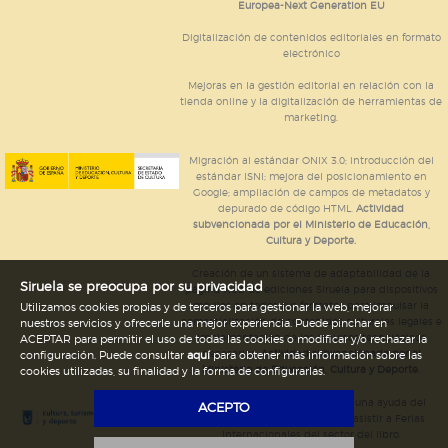
Europea-Next Generation EU
Digitalización de contenidos editoriales en formato
electrónico
Mejoras en la gestión editorial en relación con la
tienda online y la digitalización de herramientas de
marketing.
Migración al estándar ONIX 3.0; introducción del
estándar ISNI; mejora del posicionamiento en
Google; ampliación de campos de metadatos y
depurado de código HTML.
Actividad
subvencionada por el Ministerio de Educación,
Cultura y Deporte.
Creación de un sistema de adaptabilidad de la
Siruela se preocupa por su privacidad
página web de ediciones Siruela para dispositivos
móviles en todos sus formatos para impulsar la
Utilizamos cookies propias y de terceros para gestionar la web, mejorar
comercialización de contenidos culturales legales e
nuestros servicios y ofrecerle una mejor experiencia. Puede pinchar en
implementación de los recursos tecnológicos
ACEPTAR para permitir el uso de todas las cookies o modificar y/o rechazar la
necesarios.
Actividad subvencionada por el
configuración. Puede consultar
aquí
para obtener más información sobre las
Ministerio de Educación, Cultura y Deporte.
cookies utilizadas, su finalidad y la forma de configurarlas.
Ediciones Siruela ha percibido una ayuda del
ACEPTO
Ayuntamiento de Madrid para asistir a Ferias
Internacionales del sector del libro.