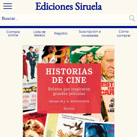
Ediciones Siruela
Suscripción a
Cómo
Compra
Lista de
Registro
online
deseos
novedades
comprar