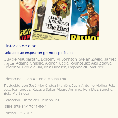
Historias de cine
Relatos que inspiraron grandes películas
Guy de Maupassant
Dorothy M. Johnson
Stefan Zweig
James
,
,
,
Agatha Christie
Akinari Ueda
Ryunosuke Akutagawa
Joyce
,
,
,
,
Fiódor M. Dostoievski
Isak Dinesen
Daphne du Maurier
,
,
Edición de:
Juan Antonio Molina Foix
Traducido por:
José Menéndez Manjón, Juan Antonio Molina Foix,
José Fernández, Kazuya Sakai, Mauro Armiño, Iván Díaz Sancho,
Bela Martinova
Colección:
Libros del Tiempo 350
ISBN:
978-84-17041-56-4
Edición:
1ª, 2017