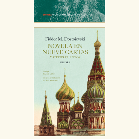
Estas cookies se utilizan para mejorar su experiencia
de navegación y optimizar el funcionamiento de
nuestro sitio web. Almacenan configuraciones de
servicios para que no tenga que reconfigurarlos cada
vez que nos visita. La información es agregada y, por lo
tanto, es anónima.
Cookies de publicidad y redes sociales
Estas cookies son gestionadas por nuestros socios
publicitarios y se utilizan para mostrar publicidad
relevante para sus intereses en otros sitios. No
almacenan directamente información personal sino
que se basan en la identificación única de su
navegador y dispositivo de internet.
GUARDAR CONFIGURACIÓN
Puede consultar nuestra
política de cookies