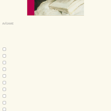
AVÍSAME
Deseo recibir información cuando se produzcan novedades
editoriales sobre:
Autor:
Guy de Maupassant
Dorothy M. Johnson
Stefan Zweig
James Joyce
Agatha Christie
Akinari Ueda
Ryunosuke Akutagawa
Fiódor M. Dostoievski
Isak Dinesen
Daphne du Maurier