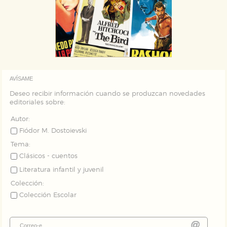
AVÍSAME
Deseo recibir información cuando se produzcan novedades
editoriales sobre:
Autor:
Fiódor M. Dostoievski
Tema:
Clásicos - cuentos
Literatura infantil y juvenil
Colección:
Colección Escolar