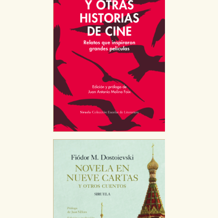
servicios para que no tenga que reconfigurarlos cada
vez que nos visita. La información es agregada y, por lo
tanto, es anónima.
Cookies de publicidad y redes sociales
Estas cookies son gestionadas por nuestros socios
publicitarios y se utilizan para mostrar publicidad
relevante para sus intereses en otros sitios. No
almacenan directamente información personal sino
que se basan en la identificación única de su
navegador y dispositivo de internet.
GUARDAR CONFIGURACIÓN
Puede consultar nuestra
política de cookies