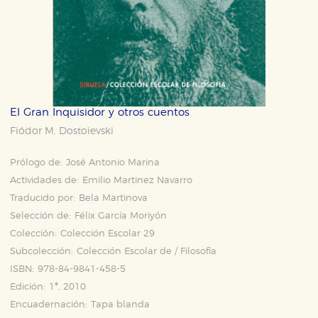
El Gran Inquisidor y otros cuentos
Fiódor M. Dostoievski
Prólogo de:
José Antonio Marina
Actividades de:
Emilio Martinez Navarro
Traducido por:
Bela Martinova
Selección de:
Félix García Moriyón
Colección:
Colección Escolar 29
Subcolección:
Colección Escolar de / Filosofía
ISBN:
978-84-9841-458-5
Edición:
1ª, 2010
Encuadernación:
Tapa blanda