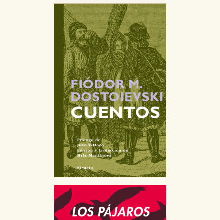
CONFIGURACIÓN DE COOKIES
HABILITAR TODO
RECHAZAR TODO
Cookies necesarias
Estas cookies son necesarias para que nuestro sitio
web funcione y no es posible deshabilitarlas desde
nuestro sistema. Es posible hacerlo desde el
navegador, pero en ese caso es posible que algunas
áreas de nuestra web dejen de funcionar
correctamente.
Cookies de rendimiento y analíticas
Estas cookies se utilizan para mejorar su experiencia
de navegación y optimizar el funcionamiento de
nuestro sitio web. Almacenan configuraciones de