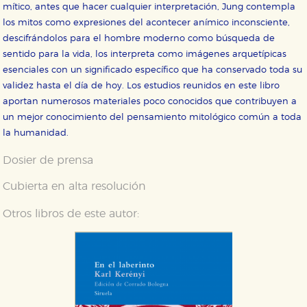
mítico, antes que hacer cualquier interpretación, Jung contempla
los mitos como expresiones del acontecer anímico inconsciente,
descifrándolos para el hombre moderno como búsqueda de
sentido para la vida, los interpreta como imágenes arquetípicas
esenciales con un significado específico que ha conservado toda su
validez hasta el día de hoy. Los estudios reunidos en este libro
aportan numerosos materiales poco conocidos que contribuyen a
CONFIGURACIÓN DE COOKIES
un mejor conocimiento del pensamiento mitológico común a toda
la humanidad.
HABILITAR TODO
RECHAZAR TODO
Dosier de prensa
Cubierta en alta resolución
Cookies necesarias
Otros libros de este autor:
Estas cookies son necesarias para que nuestro sitio
web funcione y no es posible deshabilitarlas desde
nuestro sistema. Es posible hacerlo desde el
navegador, pero en ese caso es posible que algunas
áreas de nuestra web dejen de funcionar
correctamente.
Cookies de rendimiento y analíticas
Estas cookies se utilizan para mejorar su experiencia