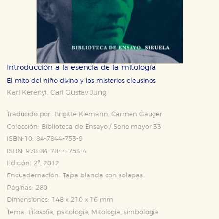
Introducción a la esencia de la mitología
El mito del niño divino y los misterios eleusinos
Karl Kerényi
Carl Gustav Jung
,
Traducido por:
Brigitte Kiemann, Carmen Gauger
Colección:
Biblioteca de Ensayo / Serie mayor 33
ISBN-10:
84-7844-753-9
ISBN:
978-84-7844-753-4
Edición:
2ª, 2012
Encuadernación:
Tapa blanda con solapas
Páginas:
280
Dimensiones:
148 x 210 x 16 mm
Tema:
Filosofía, psicología, Mitología, simbología