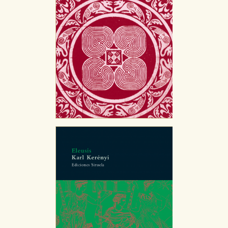
de navegación y optimizar el funcionamiento de
nuestro sitio web. Almacenan configuraciones de
servicios para que no tenga que reconfigurarlos cada
vez que nos visita. La información es agregada y, por lo
tanto, es anónima.
Cookies de publicidad y redes sociales
Estas cookies son gestionadas por nuestros socios
publicitarios y se utilizan para mostrar publicidad
relevante para sus intereses en otros sitios. No
almacenan directamente información personal sino
que se basan en la identificación única de su
navegador y dispositivo de internet.
GUARDAR CONFIGURACIÓN
Puede consultar nuestra
política de cookies