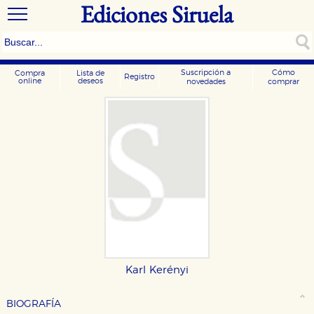
Ediciones Siruela
Suscripción a
Cómo
Compra
Lista de
Registro
online
deseos
novedades
comprar
Karl Kerényi
BIOGRAFÍA