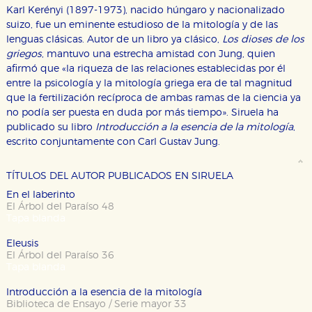
Karl Kerényi (1897-1973), nacido húngaro y nacionalizado
suizo, fue un eminente estudioso de la mitología y de las
lenguas clásicas. Autor de un libro ya clásico,
Los dioses de los
griegos
, mantuvo una estrecha amistad con Jung, quien
afirmó que «la riqueza de las relaciones establecidas por él
entre la psicología y la mitología griega era de tal magnitud
CONFIGURACIÓN DE COOKIES
que la fertilización recíproca de ambas ramas de la ciencia ya
no podía ser puesta en duda por más tiempo». Siruela ha
publicado su libro
Introducción a la esencia de la mitología
,
HABILITAR TODO
RECHAZAR TODO
escrito conjuntamente con Carl Gustav Jung.
TÍTULOS DEL AUTOR PUBLICADOS EN SIRUELA
Cookies necesarias
En el laberinto
Estas cookies son necesarias para que nuestro sitio
El Árbol del Paraíso 48
web funcione y no es posible deshabilitarlas desde
Tapa blanda
nuestro sistema. Es posible hacerlo desde el
navegador, pero en ese caso es posible que algunas
áreas de nuestra web dejen de funcionar
Eleusis
correctamente.
El Árbol del Paraíso 36
Tapa blanda
Cookies de rendimiento y analíticas
Estas cookies se utilizan para mejorar su experiencia
Introducción a la esencia de la mitología
de navegación y optimizar el funcionamiento de
Biblioteca de Ensayo / Serie mayor 33
nuestro sitio web. Almacenan configuraciones de