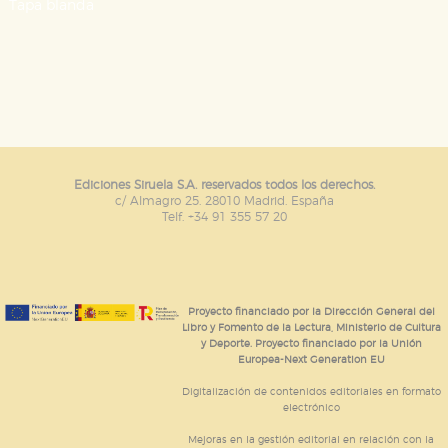
Tapa blanda
servicios para que no tenga que reconfigurarlos cada
vez que nos visita. La información es agregada y, por lo
tanto, es anónima.
Cookies de publicidad y redes sociales
Estas cookies son gestionadas por nuestros socios
publicitarios y se utilizan para mostrar publicidad
relevante para sus intereses en otros sitios. No
almacenan directamente información personal sino
que se basan en la identificación única de su
navegador y dispositivo de internet.
Ediciones Siruela S.A. reservados todos los derechos.
c/ Almagro 25. 28010 Madrid. España
Telf. +34 91 355 57 20
GUARDAR CONFIGURACIÓN
Puede consultar nuestra
política de cookies
Proyecto financiado por la Dirección General del
Libro y Fomento de la Lectura, Ministerio de Cultura
y Deporte. Proyecto financiado por la Unión
Europea-Next Generation EU
Digitalización de contenidos editoriales en formato
electrónico
Mejoras en la gestión editorial en relación con la