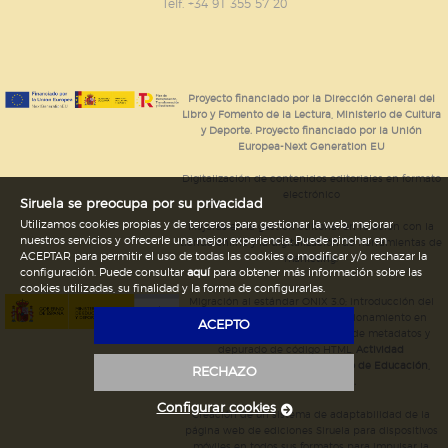
GUARDAR CONFIGURACIÓN
Telf. +34 91 355 57 20
Puede consultar nuestra
política de cookies
Proyecto financiado por la Dirección General del
Libro y Fomento de la Lectura, Ministerio de Cultura
y Deporte. Proyecto financiado por la Unión
Europea-Next Generation EU
Digitalización de contenidos editoriales en formato
electrónico
Siruela se preocupa por su privacidad
Utilizamos cookies propias y de terceros para gestionar la web, mejorar
Mejoras en la gestión editorial en relación con la
nuestros servicios y ofrecerle una mejor experiencia. Puede pinchar en
tienda online y la digitalización de herramientas de
ACEPTAR para permitir el uso de todas las cookies o modificar y/o rechazar la
marketing.
configuración. Puede consultar
aquí
para obtener más información sobre las
cookies utilizadas, su finalidad y la forma de configurarlas.
Migración al estándar ONIX 3.0; introducción del
estándar ISNI; mejora del posicionamiento en
ACEPTO
Google; ampliación de campos de metadatos y
depurado de código HTML.
Actividad
subvencionada por el Ministerio de Educación,
RECHAZO
Cultura y Deporte.
Configurar cookies
Creación de un sistema de adaptabilidad de la
página web de ediciones Siruela para dispositivos
móviles en todos sus formatos para impulsar la