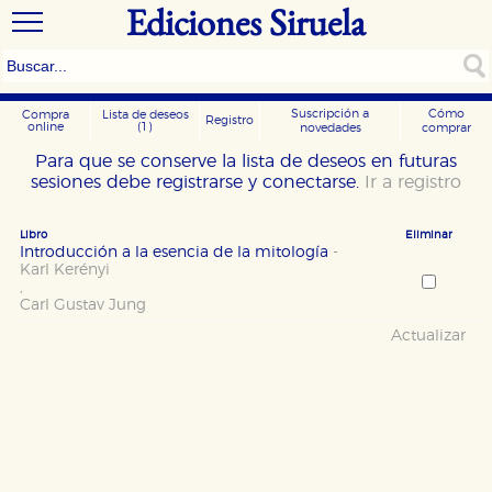
Ediciones Siruela
Suscripción a
Cómo
Compra
Lista de deseos
Registro
online
(1)
novedades
comprar
Para que se conserve la lista de deseos en futuras
sesiones debe registrarse y conectarse.
Ir a registro
Libro
Eliminar
Introducción a la esencia de la mitología
-
Karl Kerényi
,
Carl Gustav Jung
Actualizar
CONFIGURACIÓN DE COOKIES
HABILITAR TODO
RECHAZAR TODO