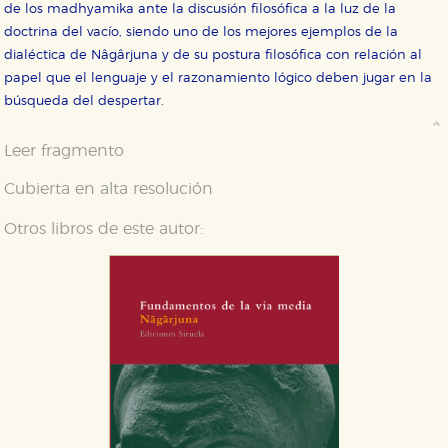
de los madhyamika ante la discusión filosófica a la luz de la
doctrina del vacío, siendo uno de los mejores ejemplos de la
Cookies necesarias
dialéctica de Nâgârjuna y de su postura filosófica con relación al
Estas cookies son necesarias para que nuestro sitio
papel que el lenguaje y el razonamiento lógico deben jugar en la
web funcione y no es posible deshabilitarlas desde
nuestro sistema. Es posible hacerlo desde el
búsqueda del despertar.
navegador, pero en ese caso es posible que algunas
áreas de nuestra web dejen de funcionar
correctamente.
Leer fragmento
Cookies de rendimiento y analíticas
Cubierta en alta resolución
Estas cookies se utilizan para mejorar su experiencia
de navegación y optimizar el funcionamiento de
nuestro sitio web. Almacenan configuraciones de
Otros libros de este autor:
servicios para que no tenga que reconfigurarlos cada
vez que nos visita. La información es agregada y, por lo
tanto, es anónima.
Cookies de publicidad y redes sociales
Estas cookies son gestionadas por nuestros socios
publicitarios y se utilizan para mostrar publicidad
relevante para sus intereses en otros sitios. No
almacenan directamente información personal sino
que se basan en la identificación única de su
navegador y dispositivo de internet.