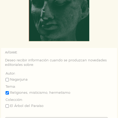
GUARDAR CONFIGURACIÓN
Puede consultar nuestra
política de cookies
AVÍSAME
Deseo recibir información cuando se produzcan novedades
editoriales sobre:
Autor:
Nagarjuna
Tema:
Religiones, misticismo, hermetismo
Colección:
El Árbol del Paraíso