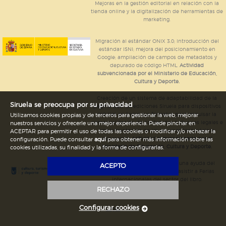
Mejoras en la gestión editorial en relación con la
tienda online y la digitalización de herramientas de
marketing.
Migración al estándar ONIX 3.0; introducción del
estándar ISNI; mejora del posicionamiento en
Google; ampliación de campos de metadatos y
depurado de código HTML.
Actividad
subvencionada por el Ministerio de Educación,
Cultura y Deporte.
Creación de un sistema de adaptabilidad de la
Siruela se preocupa por su privacidad
página web de ediciones Siruela para dispositivos
móviles en todos sus formatos para impulsar la
Utilizamos cookies propias y de terceros para gestionar la web, mejorar
comercialización de contenidos culturales legales e
nuestros servicios y ofrecerle una mejor experiencia. Puede pinchar en
implementación de los recursos tecnológicos
ACEPTAR para permitir el uso de todas las cookies o modificar y/o rechazar la
necesarios.
Actividad subvencionada por el
configuración. Puede consultar
aquí
para obtener más información sobre las
Ministerio de Educación, Cultura y Deporte.
cookies utilizadas, su finalidad y la forma de configurarlas.
Ediciones Siruela ha percibido una ayuda del
ACEPTO
Ayuntamiento de Madrid para asistir a Ferias
Internacionales del sector del libro.
RECHAZO
Configurar cookies
Legal