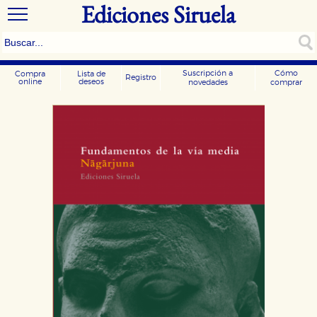
Ediciones Siruela
Suscripción a
Cómo
Compra
Lista de
Registro
online
deseos
novedades
comprar