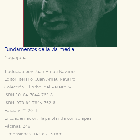
Fundamentos de la vía media
Nagarjuna
Traducido por:
Juan Arnau Navarro
Editor literario:
Juan Arnau Navarro
Colección:
El Árbol del Paraíso 34
ISBN-10:
84-7844-762-8
ISBN:
978-84-7844-762-6
Edición:
2ª, 2011
Encuadernación:
Tapa blanda con solapas
Páginas:
248
Dimensiones:
143 x 215 mm