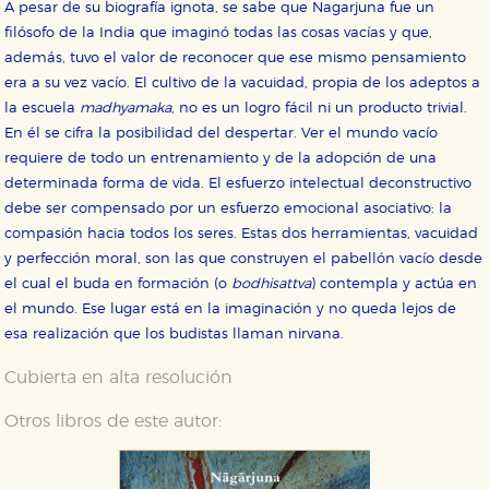
A pesar de su biografía ignota, se sabe que Nagarjuna fue un
filósofo de la India que imaginó todas las cosas vacías y que,
HABILITAR TODO
RECHAZAR TODO
además, tuvo el valor de reconocer que ese mismo pensamiento
era a su vez vacío. El cultivo de la vacuidad, propia de los adeptos a
la escuela
madhyamaka
, no es un logro fácil ni un producto trivial.
Cookies necesarias
En él se cifra la posibilidad del despertar. Ver el mundo vacío
Estas cookies son necesarias para que nuestro sitio
requiere de todo un entrenamiento y de la adopción de una
web funcione y no es posible deshabilitarlas desde
determinada forma de vida. El esfuerzo intelectual deconstructivo
nuestro sistema. Es posible hacerlo desde el
navegador, pero en ese caso es posible que algunas
debe ser compensado por un esfuerzo emocional asociativo: la
áreas de nuestra web dejen de funcionar
compasión hacia todos los seres. Estas dos herramientas, vacuidad
correctamente.
y perfección moral, son las que construyen el pabellón vacío desde
Cookies de rendimiento y analíticas
el cual el buda en formación (o
bodhisattva
) contempla y actúa en
Estas cookies se utilizan para mejorar su experiencia
de navegación y optimizar el funcionamiento de
el mundo. Ese lugar está en la imaginación y no queda lejos de
nuestro sitio web. Almacenan configuraciones de
esa realización que los budistas llaman nirvana.
servicios para que no tenga que reconfigurarlos cada
vez que nos visita. La información es agregada y, por lo
tanto, es anónima.
Cubierta en alta resolución
Cookies de publicidad y redes sociales
Otros libros de este autor:
Estas cookies son gestionadas por nuestros socios
publicitarios y se utilizan para mostrar publicidad
relevante para sus intereses en otros sitios. No
almacenan directamente información personal sino