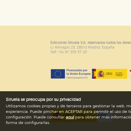
Puede consultar nuestra
política d
Ediciones Siruela S.A. reservados todos los dere
c/ Almagro 25. 28010 Madrid. España
Telf. +34 91 355 57 20
Siruela se preocupa por su privacidad
Utilizamos cookies propias y de terceros para gestionar la web, me
experiencia. Puede pinchar en ACEPTAR para permitir el uso de to
configuración. Puede consultar
aquí
para obtener más información s
forma de configurarlas.