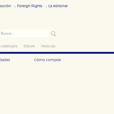
ibución
Foreign Rights
La editorial
 catálogos
Ebook
Noticias
edades
Cómo comprar
ODO
RECHAZAR TODO