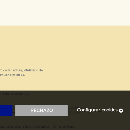
o de la Lectura, Ministerio de
ext Generation EU
 la digitalización de
; mejora del posicionamiento en Google; ampliación de
Configurar cookies
RECHAZO
ubvencionada por el Ministerio de Educación, Cultura y
iciones Siruela para dispositivos móviles en todos