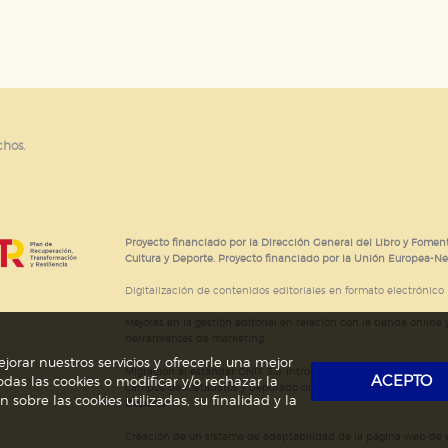
e cookies
chos.
Proyecto financiado por la Dirección General del Libro y Foment
Cultura y Deporte. Proyecto financiado por la Unión Europea-N
Digitalización de contenidos editoriales en formato electrónico
Mejoras en la gestión editorial en relación con la tienda online y
herramientas de marketing.
jorar nuestros servicios y ofrecerle una mejor
Migración al estándar ONIX 3.0; introducción del estándar ISNI
ACEPTO
das las cookies o modificar y/o rechazar la
campos de metadatos y depurado de código HTML.
Actividad s
obre las cookies utilizadas, su finalidad y la
Deporte.
Creación de un sistema de adaptabilidad de la página web de ed