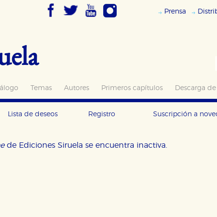
Prensa
Distr
uela
álogo
Temas
Autores
Primeros capítulos
Descarga de
Lista de deseos
Registro
Suscripción a nov
ne
de Ediciones Siruela se encuentra inactiva.
OKIES
HABILITAR T