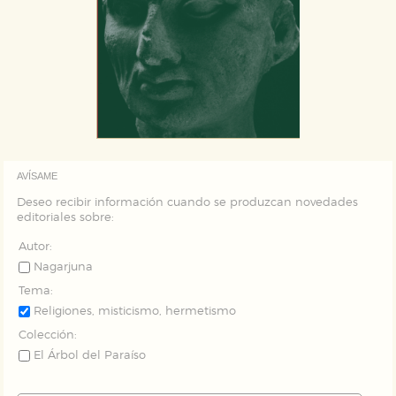
GUARDAR CONFIGURACIÓN
Puede consultar nuestra
política de cookies
AVÍSAME
Deseo recibir información cuando se produzcan novedades
editoriales sobre:
Autor:
Nagarjuna
Tema:
Religiones, misticismo, hermetismo
Colección:
El Árbol del Paraíso