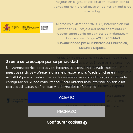
Mejoras en la gestión editorial en relación con la
tienda online y la digitalización de herramientas de
marketing.
Migración al estándar ONIX 3.0; introducción del
estándar ISNI; mejora del posicionamiento en
Google; ampliación de campos de metadatos y
depurado de código HTML.
Actividad
subvencionada por el Ministerio de Educación,
Cultura y Deporte.
Creación de un sistema de adaptabilidad de la
Siruela se preocupa por su privacidad
página web de ediciones Siruela para dispositivos
móviles en todos sus formatos para impulsar la
Utilizamos cookies propias y de terceros para gestionar la web, mejorar
comercialización de contenidos culturales legales e
nuestros servicios y ofrecerle una mejor experiencia. Puede pinchar en
implementación de los recursos tecnológicos
ACEPTAR para permitir el uso de todas las cookies o modificar y/o rechazar la
necesarios.
Actividad subvencionada por el
configuración. Puede consultar
aquí
para obtener más información sobre las
Ministerio de Educación, Cultura y Deporte.
cookies utilizadas, su finalidad y la forma de configurarlas.
Ediciones Siruela ha percibido una ayuda del
ACEPTO
Ayuntamiento de Madrid para asistir a Ferias
Internacionales del sector del libro.
RECHAZO
Configurar cookies
Legal