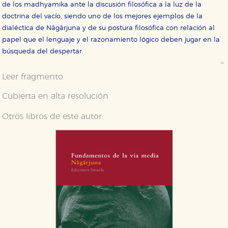
de los madhyamika ante la discusión filosófica a la luz de la
doctrina del vacío, siendo uno de los mejores ejemplos de la
Cookies necesarias
dialéctica de Nâgârjuna y de su postura filosófica con relación al
Estas cookies son necesarias para que nuestro sitio
papel que el lenguaje y el razonamiento lógico deben jugar en la
web funcione y no es posible deshabilitarlas desde
nuestro sistema. Es posible hacerlo desde el
búsqueda del despertar.
navegador, pero en ese caso es posible que algunas
áreas de nuestra web dejen de funcionar
correctamente.
Leer fragmento
Cookies de rendimiento y analíticas
Cubierta en alta resolución
Estas cookies se utilizan para mejorar su experiencia
de navegación y optimizar el funcionamiento de
nuestro sitio web. Almacenan configuraciones de
Otros libros de este autor:
servicios para que no tenga que reconfigurarlos cada
vez que nos visita. La información es agregada y, por lo
tanto, es anónima.
Cookies de publicidad y redes sociales
Estas cookies son gestionadas por nuestros socios
publicitarios y se utilizan para mostrar publicidad
relevante para sus intereses en otros sitios. No
almacenan directamente información personal sino
que se basan en la identificación única de su
navegador y dispositivo de internet.