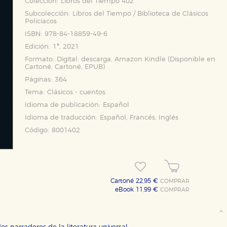
Colección:
Libros del Tiempo 402
Subcolección:
Libros del Tiempo / Biblioteca de Clásicos
Policiacos
ISBN:
978-84-18859-49-6
Edición:
1ª, 2021
Formato:
Digital: descarga, Amazon Kindle (Disponible en
Cartoné
,
Cartoné
,
EPUB
)
Páginas:
364
Tema:
Clásicos - cuentos
Idioma de publicación:
Español
Idioma de traducción:
Español, Francés, Inglés
Código:
8001402
Cartoné 22,95 €
COMPRAR
eBook 11,99 €
COMPRAR