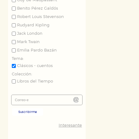
Guy de Maupassant
Benito Pérez Galdós
Robert Louis Stevenson
Rudyard Kipling
Jack London
Mark Twain
Emilia Pardo Bazán
Tema:
Clásicos - cuentos
Colección:
Libros del Tiempo
Suscribirme
Interesante