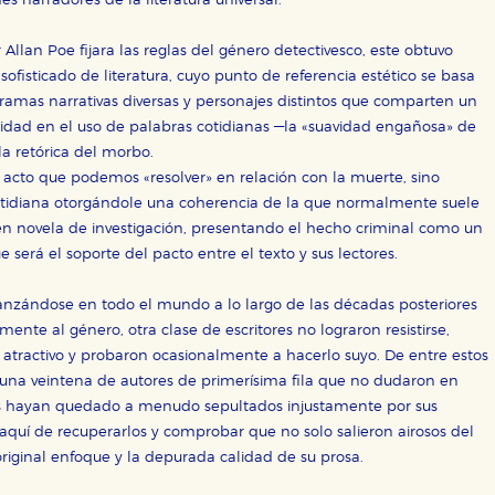
es narradores de la literatura universal.
llan Poe fijara las reglas del género detectivesco, este obtuvo
ofisticado de literatura, cuyo punto de referencia estético se basa
 tramas narrativas diversas y personajes distintos que comparten un
lidad en el uso de palabras cotidianas —la «suavidad engañosa» de
 retórica del morbo.
o acto que podemos «resolver» en relación con la muerte, sino
otidiana otorgándole una coherencia de la que normalmente suele
í en novela de investigación, presentando el hecho criminal como un
será el soporte del pacto entre el texto y sus lectores.
fianzándose en todo el mundo a lo largo de las décadas posteriores
mente al género, otra clase de escritores no lograron resistirse,
atractivo y probaron ocasionalmente a hacerlo suyo. De entre estos
a una veintena de autores de primerísima fila que no dudaron en
dos hayan quedado a menudo sepultados injustamente por sus
aquí de recuperarlos y comprobar que no solo salieron airosos del
riginal enfoque y la depurada calidad de su prosa.