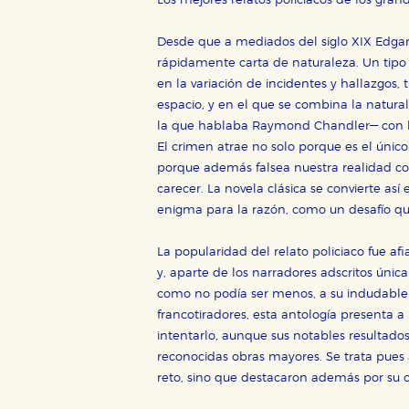
Los mejores relatos policiacos de los grand
Desde que a mediados del siglo XIX Edgar A
rápidamente carta de naturaleza. Un tipo s
en la variación de incidentes y hallazgos,
espacio, y en el que se combina la natura
la que hablaba Raymond Chandler— con la
El crimen atrae no solo porque es el únic
porque además falsea nuestra realidad c
carecer. La novela clásica se convierte as
enigma para la razón, como un desafío que 
La popularidad del relato policiaco fue a
y, aparte de los narradores adscritos única
como no podía ser menos, a su indudable 
francotiradores, esta antología presenta 
intentarlo, aunque sus notables resulta
reconocidas obras mayores. Se trata pues 
reto, sino que destacaron además por su o