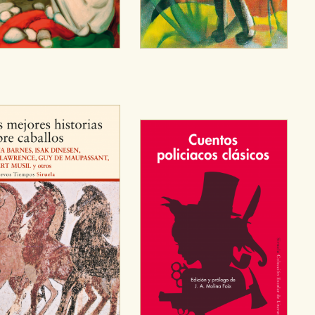
OKIES
HABILITAR T
ra que nuestro sitio web funcione y no es posible deshabilitarlas 
ero en ese caso es posible que algunas áreas de nuestra web deje
ticas
 mejorar su experiencia de navegación y optimizar el funcionamie
ara que no tenga que reconfigurarlos cada vez que nos visita. La i