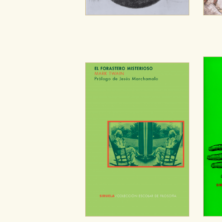
Cookies de publicidad y redes 
Estas cookies son gestionadas p
otros sitios. No almacenan dir
dispositivo de internet.
GUARDAR CONFIGURA
Puede consultar nuestra
política d