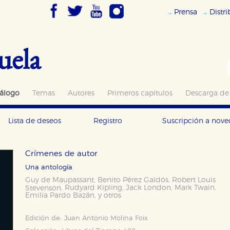
Prensa
Distr
uela
álogo
Temas
Autores
Primeros capítulos
Descarga de
Lista de deseos
Registro
Suscripción a nov
Crímenes de autor
Una antología
Guy de Maupassant
Benito Pérez Galdós
Robert Louis
,
,
Rudyard Kipling
Jack London
Mark Twain
Stevenson
,
,
,
,
Emilia Pardo Bazán
y otros
,
Edición de:
Juan Antonio Molina Foix