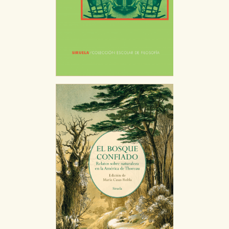
navegador, pero en ese caso es posible que algunas
áreas de nuestra web dejen de funcionar
correctamente.
Cookies de rendimiento y analíticas
Estas cookies se utilizan para mejorar su experiencia
de navegación y optimizar el funcionamiento de
nuestro sitio web. Almacenan configuraciones de
servicios para que no tenga que reconfigurarlos cada
vez que nos visita. La información es agregada y, por lo
tanto, es anónima.
Cookies de publicidad y redes sociales
Estas cookies son gestionadas por nuestros socios
publicitarios y se utilizan para mostrar publicidad
relevante para sus intereses en otros sitios. No
almacenan directamente información personal sino
que se basan en la identificación única de su
navegador y dispositivo de internet.
GUARDAR CONFIGURACIÓN
Puede consultar nuestra
política de cookies