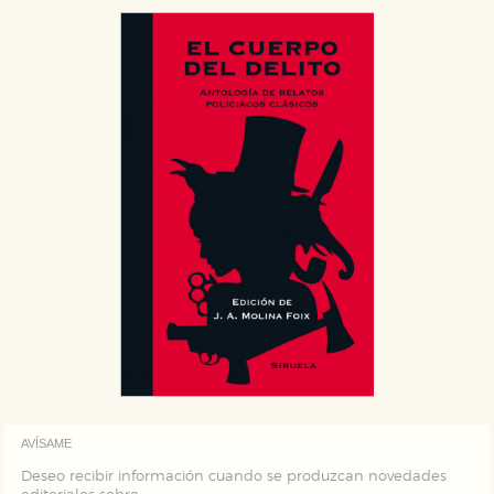
AVÍSAME
Deseo recibir información cuando se produzcan novedades