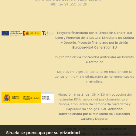
Telf. +34 91 355 57 20
Proyecto financiado por la Dirección General del
Libro y Fomento de la Lectura, Ministerio de Cultura
y Deporte. Proyecto financiado por la Unión
Europea-Next Generation EU
Digitalización de contenidos editoriales en formato
electrónico
Mejoras en la gestión editorial en relación con la
tienda online y la digitalización de herramientas de
marketing.
Migración al estándar ONIX 3.0; introducción del
estándar ISNI; mejora del posicionamiento en
Google; ampliación de campos de metadatos y
depurado de código HTML.
Actividad
subvencionada por el Ministerio de Educación,
Cultura y Deporte.
Creación de un sistema de adaptabilidad de la
Siruela se preocupa por su privacidad
página web de ediciones Siruela para dispositivos