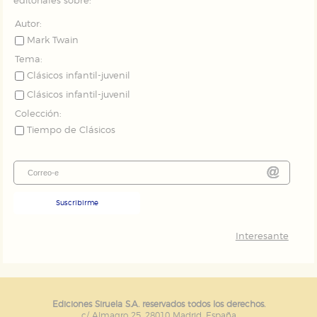
editoriales sobre:
Autor:
Mark Twain
Tema:
Clásicos infantil-juvenil
Clásicos infantil-juvenil
Colección:
Tiempo de Clásicos
Suscribirme
Interesante
Ediciones Siruela S.A. reservados todos los derechos.
c/ Almagro 25. 28010 Madrid. España