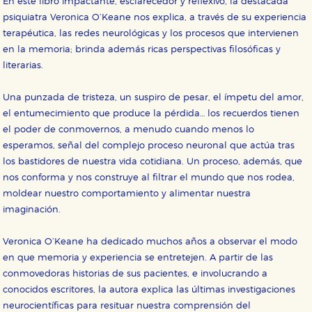
En este libro impactante, esclarecedor y reflexivo, la destacada
psiquiatra Veronica O’Keane nos explica, a través de su experiencia
terapéutica, las redes neurológicas y los procesos que intervienen
en la memoria; brinda además ricas perspectivas filosóficas y
literarias.
Una punzada de tristeza, un suspiro de pesar, el ímpetu del amor,
el entumecimiento que produce la pérdida… los recuerdos tienen
el poder de conmovernos, a menudo cuando menos lo
esperamos, señal del complejo proceso neuronal que actúa tras
los bastidores de nuestra vida cotidiana. Un proceso, además, que
nos conforma y nos construye al filtrar el mundo que nos rodea,
CONFIGURACIÓN DE COOKIES
moldear nuestro comportamiento y alimentar nuestra
imaginación.
HABILITAR TODO
RECHAZAR TODO
Veronica O’Keane ha dedicado muchos años a observar el modo
en que memoria y experiencia se entretejen. A partir de las
Cookies necesarias
conmovedoras historias de sus pacientes, e involucrando a
Estas cookies son necesarias para que nuestro sitio
conocidos escritores, la autora explica las últimas investigaciones
web funcione y no es posible deshabilitarlas desde
nuestro sistema. Es posible hacerlo desde el
neurocientíficas para resituar nuestra comprensión del