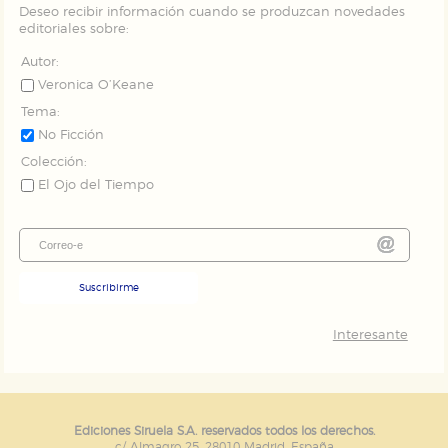
Deseo recibir información cuando se produzcan novedades
editoriales sobre:
Autor:
Veronica O’Keane
Tema:
No Ficción
Colección:
El Ojo del Tiempo
Suscribirme
Interesante
Ediciones Siruela S.A. reservados todos los derechos.
c/ Almagro 25. 28010 Madrid. España