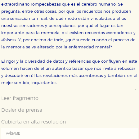
navegador, pero en ese caso es posible que algunas
extraordinario rompecabezas que es el cerebro humano. Se
áreas de nuestra web dejen de funcionar
correctamente.
pregunta, entre otras cosas, por qué los recuerdos nos producen
una sensación tan real, de qué modo están vinculadas a ellos
Cookies de rendimiento y analíticas
nuestras sensaciones y percepciones, por qué el lugar es tan
Estas cookies se utilizan para mejorar su experiencia
de navegación y optimizar el funcionamiento de
importante para la memoria, o si existen recuerdos «verdaderos» y
nuestro sitio web. Almacenan configuraciones de
«falsos». Y, por encima de todo, ¿qué sucede cuando el proceso de
servicios para que no tenga que reconfigurarlos cada
vez que nos visita. La información es agregada y, por lo
la memoria se ve alterado por la enfermedad mental?
tanto, es anónima.
Cookies de publicidad y redes sociales
El rigor y la diversidad de datos y referencias que confluyen en este
Estas cookies son gestionadas por nuestros socios
volumen hacen de él un auténtico bazar que nos invita a rebuscar
publicitarios y se utilizan para mostrar publicidad
relevante para sus intereses en otros sitios. No
y descubrir en él las revelaciones más asombrosas y también, en el
almacenan directamente información personal sino
mejor sentido, inquietantes.
que se basan en la identificación única de su
navegador y dispositivo de internet.
Leer fragmento
GUARDAR CONFIGURACIÓN
Dosier de prensa
Cubierta en alta resolución
Puede consultar nuestra
política de cookies
AVÍSAME