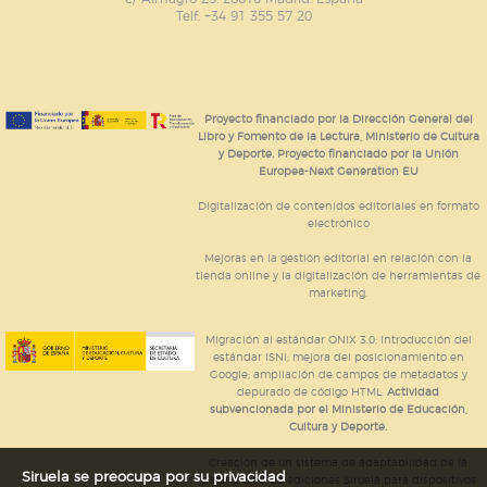
Telf. +34 91 355 57 20
Proyecto financiado por la Dirección General del
Libro y Fomento de la Lectura, Ministerio de Cultura
y Deporte. Proyecto financiado por la Unión
Europea-Next Generation EU
Digitalización de contenidos editoriales en formato
electrónico
Mejoras en la gestión editorial en relación con la
tienda online y la digitalización de herramientas de
marketing.
Migración al estándar ONIX 3.0; introducción del
estándar ISNI; mejora del posicionamiento en
Google; ampliación de campos de metadatos y
depurado de código HTML.
Actividad
subvencionada por el Ministerio de Educación,
Cultura y Deporte.
Creación de un sistema de adaptabilidad de la
Siruela se preocupa por su privacidad
página web de ediciones Siruela para dispositivos