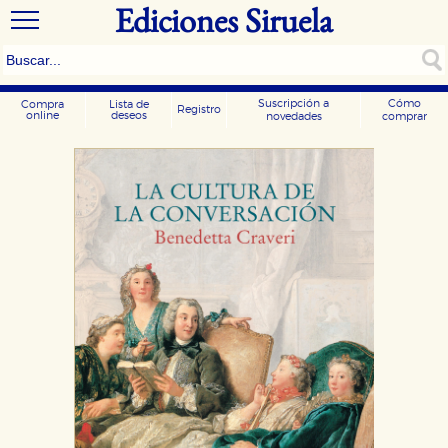
Ediciones Siruela
Suscripción a
Cómo
Compra
Lista de
Registro
online
deseos
novedades
comprar