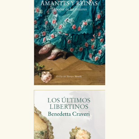
tanto, es anónima.
Cookies de publicidad y redes sociales
Estas cookies son gestionadas por nuestros socios
publicitarios y se utilizan para mostrar publicidad
relevante para sus intereses en otros sitios. No
almacenan directamente información personal sino
que se basan en la identificación única de su
navegador y dispositivo de internet.
GUARDAR CONFIGURACIÓN
Puede consultar nuestra
política de cookies