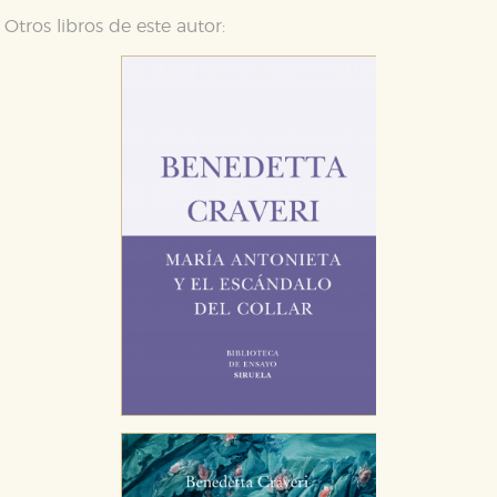
Otros libros de este autor:
CONFIGURACIÓN DE COOKIES
HABILITAR TODO
RECHAZAR TODO
Cookies necesarias
Estas cookies son necesarias para que nuestro sitio
web funcione y no es posible deshabilitarlas desde
nuestro sistema. Es posible hacerlo desde el
navegador, pero en ese caso es posible que algunas
áreas de nuestra web dejen de funcionar
correctamente.
Cookies de rendimiento y analíticas
Estas cookies se utilizan para mejorar su experiencia
de navegación y optimizar el funcionamiento de
nuestro sitio web. Almacenan configuraciones de
servicios para que no tenga que reconfigurarlos cada
vez que nos visita. La información es agregada y, por lo