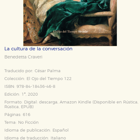
La cultura de la conversación
Benedetta Craveri
Traducido por:
César Palma
Colección:
El Ojo del Tiempo 122
ISBN:
978-84-18436-46-8
Edición:
1ª, 2020
Formato:
Digital: descarga, Amazon Kindle (Disponible en
Rústica
,
Rústica
,
EPUB
)
Páginas:
616
Tema:
No Ficción
Idioma de publicación:
Español
Idioma de traducción:
Italiano