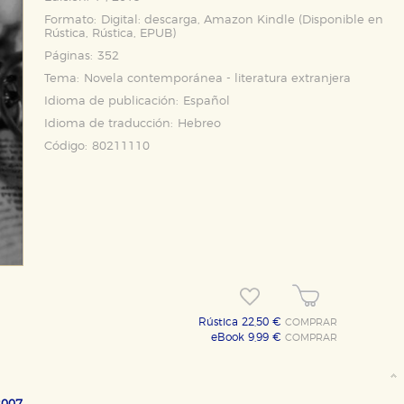
Formato:
Digital: descarga, Amazon Kindle (Disponible en
Rústica
,
Rústica
,
EPUB
)
Páginas:
352
Tema:
Novela contemporánea - literatura extranjera
Idioma de publicación:
Español
Idioma de traducción:
Hebreo
Código:
80211110
Rústica 22,50 €
COMPRAR
eBook 9,99 €
COMPRAR