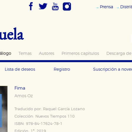
Prensa
Distr
uela
álogo
Temas
Autores
Primeros capítulos
Descarga de
Lista de deseos
Registro
Suscripción a nov
Fima
Amos Oz
Traducido por:
Raquel García Lozano
Colección:
Nuevos Tiempos 110
ISBN:
978-84-17624-78-1
Edición:
1ª, 2019