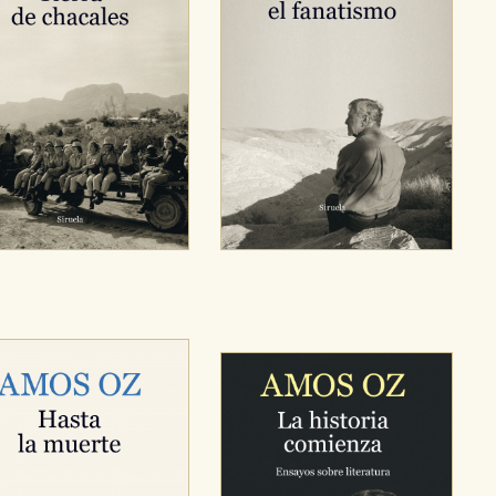
OKIES
HABILITAR T
ra que nuestro sitio web funcione y no es posible deshabilitarlas 
ero en ese caso es posible que algunas áreas de nuestra web deje
ticas
 mejorar su experiencia de navegación y optimizar el funcionamie
ara que no tenga que reconfigurarlos cada vez que nos visita. La i