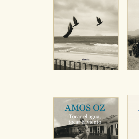
CONFIGURACIÓN DE CO
Cookies necesarias
Estas cookies son necesarias pa
hacerlo desde el navegador, p
Cookies de rendimiento y analí
Estas cookies se utilizan para
configuraciones de servicios p
tanto, es anónima.