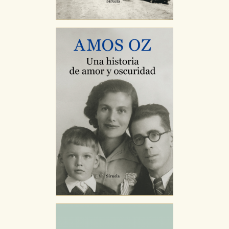
Cookies necesarias
Estas cookies son necesarias para que nuestro sitio
web funcione y no es posible deshabilitarlas desde
nuestro sistema. Es posible hacerlo desde el
navegador, pero en ese caso es posible que algunas
áreas de nuestra web dejen de funcionar
correctamente.
Cookies de rendimiento y analíticas
Estas cookies se utilizan para mejorar su experiencia
de navegación y optimizar el funcionamiento de
nuestro sitio web. Almacenan configuraciones de
servicios para que no tenga que reconfigurarlos cada
vez que nos visita. La información es agregada y, por lo
tanto, es anónima.
Cookies de publicidad y redes sociales
Estas cookies son gestionadas por nuestros socios
publicitarios y se utilizan para mostrar publicidad
relevante para sus intereses en otros sitios. No
almacenan directamente información personal sino
que se basan en la identificación única de su
navegador y dispositivo de internet.
GUARDAR CONFIGURACIÓN