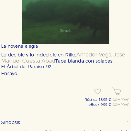
La novena elegía
Amador Vega
José
Lo decible y lo indecible en Rilke
,
Manuel Cuesta Abad
Tapa blanda con solapas
El Árbol del Paraíso. 92.
Ensayo
Rústica 18,95 €
COMPRAR
eBook 9,99 €
COMPRAR
Sinopsis