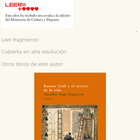
Cookies necesarias
Estas cookies son necesarias para que nuestro sitio
web funcione y no es posible deshabilitarlas desde
nuestro sistema. Es posible hacerlo desde el
navegador, pero en ese caso es posible que algunas
áreas de nuestra web dejen de funcionar
Leer fragmento
correctamente.
Cubierta en alta resolución
Cookies de rendimiento y analíticas
Estas cookies se utilizan para mejorar su experiencia
de navegación y optimizar el funcionamiento de
Otros libros de este autor:
nuestro sitio web. Almacenan configuraciones de
servicios para que no tenga que reconfigurarlos cada
vez que nos visita. La información es agregada y, por lo
tanto, es anónima.
Cookies de publicidad y redes sociales
Estas cookies son gestionadas por nuestros socios
publicitarios y se utilizan para mostrar publicidad
relevante para sus intereses en otros sitios. No
almacenan directamente información personal sino
que se basan en la identificación única de su
navegador y dispositivo de internet.
GUARDAR CONFIGURACIÓN