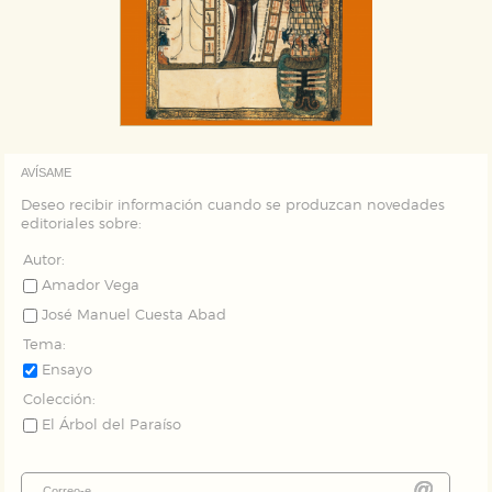
Puede consultar nuestra
política de cookies
AVÍSAME
Deseo recibir información cuando se produzcan novedades
editoriales sobre:
Autor:
Amador Vega
José Manuel Cuesta Abad
Tema:
Ensayo
Colección:
El Árbol del Paraíso