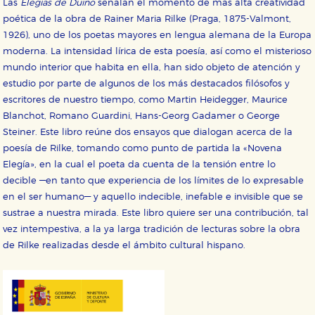
Las
Elegías de Duino
señalan el momento de más alta creatividad
poética de la obra de Rainer Maria Rilke (Praga, 1875-Valmont,
1926), uno de los poetas mayores en lengua alemana de la Europa
moderna. La intensidad lírica de esta poesía, así como el misterioso
mundo interior que habita en ella, han sido objeto de atención y
estudio por parte de algunos de los más destacados filósofos y
escritores de nuestro tiempo, como Martin Heidegger, Maurice
Blanchot, Romano Guardini, Hans-Georg Gadamer o George
Steiner. Este libro reúne dos ensayos que dialogan acerca de la
poesía de Rilke, tomando como punto de partida la «Novena
Elegía», en la cual el poeta da cuenta de la tensión entre lo
decible —en tanto que experiencia de los límites de lo expresable
en el ser humano— y aquello indecible, inefable e invisible que se
sustrae a nuestra mirada. Este libro quiere ser una contribución, tal
vez intempestiva, a la ya larga tradición de lecturas sobre la obra
de Rilke realizadas desde el ámbito cultural hispano.
CONFIGURACIÓN DE COOKIES
HABILITAR TODO
RECHAZAR TODO