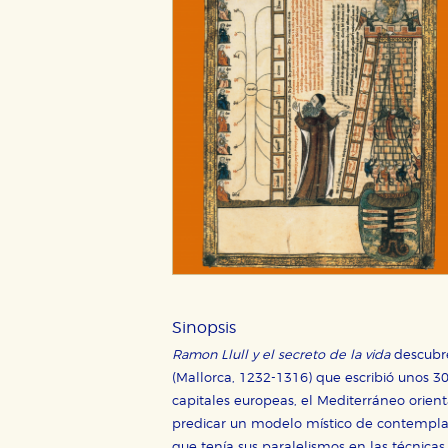
Sinopsis
Ramon Llull y el secreto de la vida
descubre
CONFIGURACIÓN DE CO
(Mallorca, 1232-1316) que escribió unos 300
capitales europeas, el Mediterráneo orient
predicar un modelo místico de contemplac
que tenía sus paralelismos en las técnica