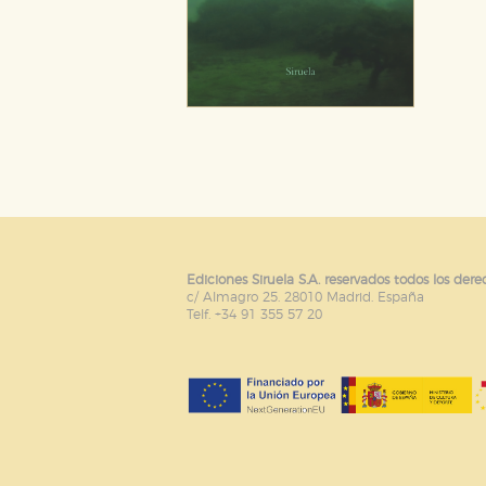
Ediciones Siruela S.A. reservados todos los dere
c/ Almagro 25. 28010 Madrid. España
Telf. +34 91 355 57 20