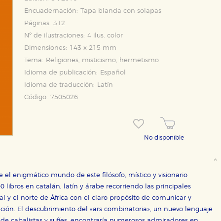
Encuadernación:
Tapa blanda con solapas
Páginas:
312
Nº de ilustraciones:
4 ilus. color
Dimensiones:
143 x 215 mm
Tema:
Religiones, misticismo, hermetismo
Idioma de publicación:
Español
Idioma de traducción:
Latín
Código:
7505026
No disponible
 el enigmático mundo de este filósofo, místico y visionario
OKIES
HABILITAR T
 libros en catalán, latín y árabe recorriendo las principales
al y el norte de África con el claro propósito de comunicar y
ión. El descubrimiento del «ars combinatoria», un nuevo lenguaje
s de cabalistas y sufíes, encontraría numerosos admiradores en