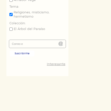
Amador Vega
Tema:
Religiones, misticismo,
hermetismo
Colección:
El Árbol del Paraíso
Suscribirme
Interesante
ODO
RECHAZAR TODO