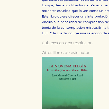
Cookies necesarias
Europa, desde los filósofos del Renacimi
Estas cookies son necesarias pa
hacerlo desde el navegador, p
recientes estudios, que lo ven como un pr
Este libro quiere ofrecer una interpretació
Cookies de rendimiento y analí
vincula a la necesidad de comprensión de 
Estas cookies se utilizan para
teoría de la contemplación mística. En la 
configuraciones de servicios p
tanto, es anónima.
Llull. Y la cuarta incluye una selección de
Cookies de publicidad y redes 
Cubierta en alta resolución
Estas cookies son gestionadas p
otros sitios. No almacenan dir
Otros libros de este autor:
dispositivo de internet.
GUARDAR CONFIGURA
Puede consultar nuestra
política d