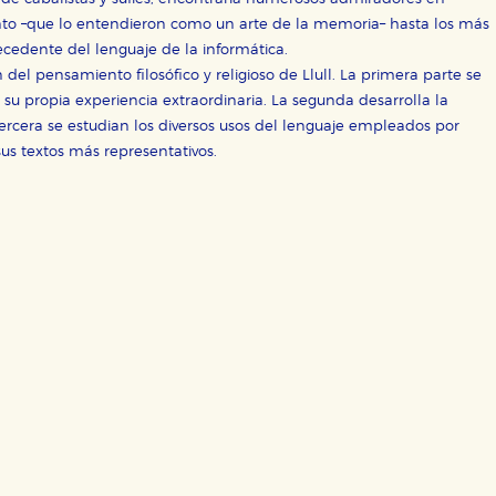
ento –que lo entendieron como un arte de la memoria– hasta los más
ra que nuestro sitio web funcione y no es posible deshabilitarlas 
ero en ese caso es posible que algunas áreas de nuestra web deje
ecedente del lenguaje de la informática.
n del pensamiento filosófico y religioso de Llull. La primera parte se
ticas
su propia experiencia extraordinaria. La segunda desarrolla la
 mejorar su experiencia de navegación y optimizar el funcionamie
tercera se estudian los diversos usos del lenguaje empleados por
ara que no tenga que reconfigurarlos cada vez que nos visita. La i
 sus textos más representativos.
sociales
or nuestros socios publicitarios y se utilizan para mostrar publici
ectamente información personal sino que se basan en la identific
CIÓN
e cookies