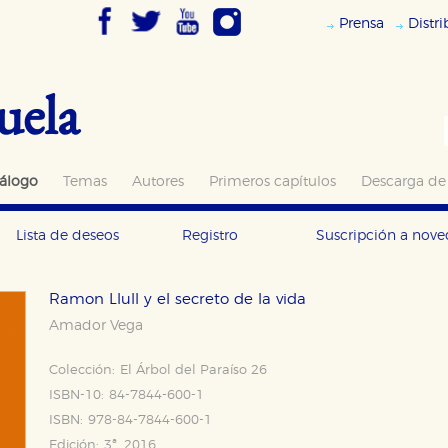
Prensa
Distr
uela
álogo
Temas
Autores
Primeros capítulos
Descarga de
Lista de deseos
Registro
Suscripción a nov
Ramon Llull y el secreto de la vida
Amador Vega
Colección:
El Árbol del Paraíso 26
ISBN-10:
84-7844-600-1
ISBN:
978-84-7844-600-1
Edición:
3ª, 2016