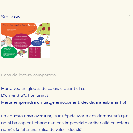
Sinopsis
Ficha de lectura compartida
Marta veu un globus de colors creuant el cel.
D’on vindrà?… I on anirà?
Marta emprendrà un viatge emocionant, decidida a esbrinar-ho!
En aquesta nova aventura, la intrèpida Marta ens demostrarà que
no hi ha cap entrebanc que ens impedeixi d’arribar allà on volem,
només fa falta una mica de valor i decisió!