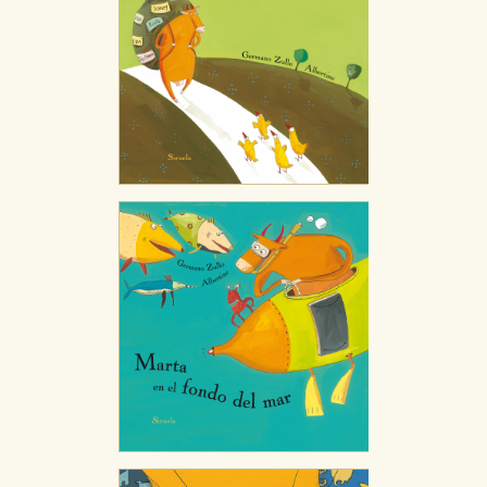
Cookies necesarias
Estas cookies son necesarias para que nuestro sitio
web funcione y no es posible deshabilitarlas desde
nuestro sistema. Es posible hacerlo desde el
navegador, pero en ese caso es posible que algunas
áreas de nuestra web dejen de funcionar
correctamente.
Cookies de rendimiento y analíticas
Estas cookies se utilizan para mejorar su experiencia
de navegación y optimizar el funcionamiento de
nuestro sitio web. Almacenan configuraciones de
servicios para que no tenga que reconfigurarlos cada
vez que nos visita. La información es agregada y, por lo
tanto, es anónima.
Cookies de publicidad y redes sociales
Estas cookies son gestionadas por nuestros socios
publicitarios y se utilizan para mostrar publicidad
relevante para sus intereses en otros sitios. No
almacenan directamente información personal sino
que se basan en la identificación única de su
navegador y dispositivo de internet.
GUARDAR CONFIGURACIÓN