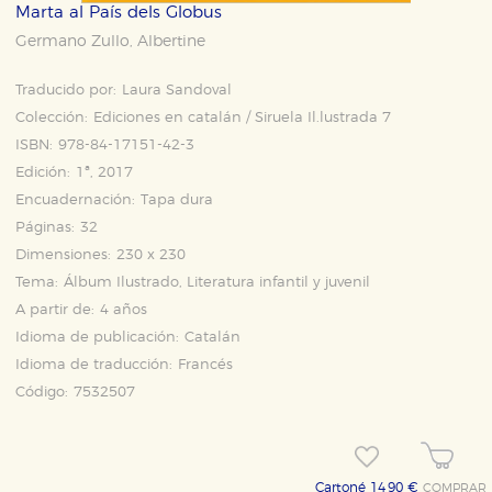
Marta al País dels Globus
Germano Zullo
Albertine
,
Traducido por:
Laura Sandoval
Colección:
Ediciones en catalán / Siruela Il.lustrada 7
ISBN:
978-84-17151-42-3
Edición:
1ª, 2017
Encuadernación:
Tapa dura
Páginas:
32
Dimensiones:
230 x 230
Tema:
Álbum Ilustrado, Literatura infantil y juvenil
A partir de:
4 años
Idioma de publicación:
Catalán
Idioma de traducción:
Francés
Código:
7532507
Cartoné 14,90 €
COMPRAR