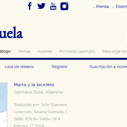
Prensa
Distr
uela
álogo
Temas
Autores
Primeros capítulos
Descarga de
Lista de deseos
Registro
Suscripción a nov
Marta y la bicicleta
Germano Zullo
Albertine
,
Traducido por:
Julio Guerrero
Colección:
Siruela Ilustrada 1
ISBN:
978-84-16854-18-9
Edición:
1ª, 2016