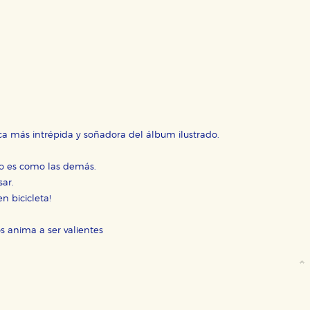
OKIES
HABILITAR T
ca más intrépida y soñadora del álbum ilustrado.
no es como las demás.
ra que nuestro sitio web funcione y no es posible deshabilitarlas 
ero en ese caso es posible que algunas áreas de nuestra web deje
ar.
n bicicleta!
ticas
 mejorar su experiencia de navegación y optimizar el funcionamie
os anima a ser valientes
ara que no tenga que reconfigurarlos cada vez que nos visita. La i
sociales
or nuestros socios publicitarios y se utilizan para mostrar publici
ectamente información personal sino que se basan en la identific