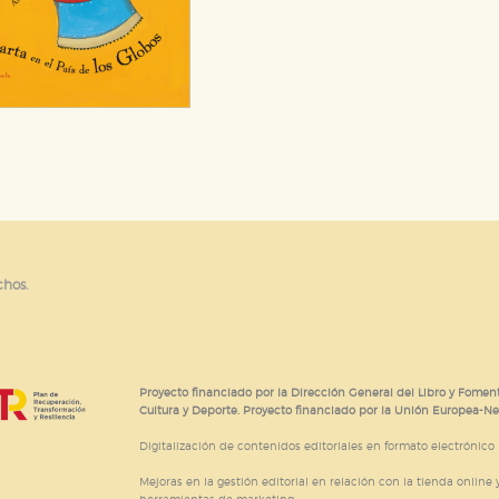
chos.
Proyecto financiado por la Dirección General del Libro y Foment
Cultura y Deporte. Proyecto financiado por la Unión Europea-N
Digitalización de contenidos editoriales en formato electrónico
Mejoras en la gestión editorial en relación con la tienda online y