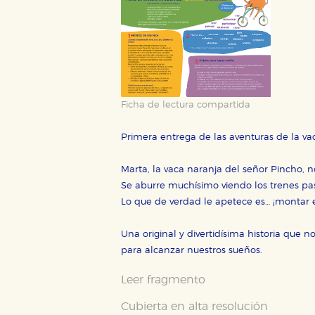
CONFIGURACIÓN DE CO
Ficha de lectura compartida
Primera entrega de las aventuras de la va
Cookies necesarias
Marta, la vaca naranja del señor Pincho, 
Estas cookies son necesarias pa
hacerlo desde el navegador, p
Se aburre muchísimo viendo los trenes pas
Lo que de verdad le apetece es… ¡montar e
Cookies de rendimiento y analí
Estas cookies se utilizan para
Una original y divertidísima historia que n
configuraciones de servicios p
tanto, es anónima.
para alcanzar nuestros sueños.
Cookies de publicidad y redes 
Leer fragmento
Estas cookies son gestionadas p
otros sitios. No almacenan dir
Cubierta en alta resolución
dispositivo de internet.