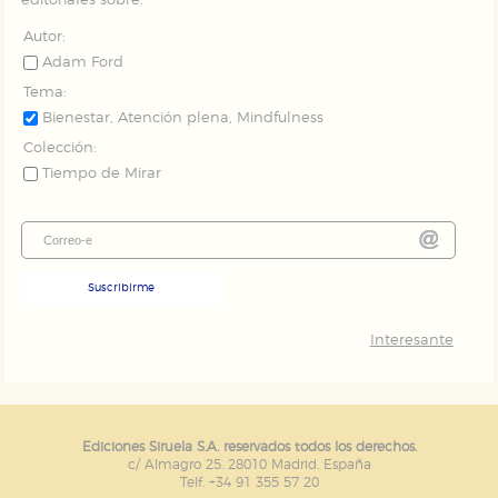
editoriales sobre:
Autor:
Adam Ford
Tema:
Bienestar, Atención plena, Mindfulness
Colección:
Tiempo de Mirar
Suscribirme
Interesante
Ediciones Siruela S.A. reservados todos los derechos.
c/ Almagro 25. 28010 Madrid. España
Telf. +34 91 355 57 20