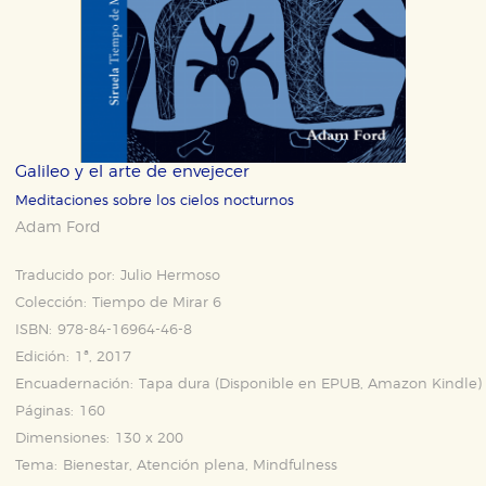
Galileo y el arte de envejecer
Meditaciones sobre los cielos nocturnos
Adam Ford
Traducido por:
Julio Hermoso
Colección:
Tiempo de Mirar 6
ISBN:
978-84-16964-46-8
Edición:
1ª, 2017
Encuadernación:
Tapa dura (Disponible en
EPUB
,
Amazon Kindle
)
Páginas:
160
Dimensiones:
130 x 200
Tema:
Bienestar, Atención plena, Mindfulness