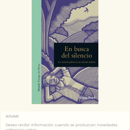
relevante para sus intereses en otros sitios. No
almacenan directamente información personal sino
que se basan en la identificación única de su
navegador y dispositivo de internet.
GUARDAR CONFIGURACIÓN
Puede consultar nuestra
política de cookies
AVÍSAME
Deseo recibir información cuando se produzcan novedades