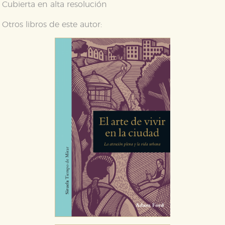
Cubierta en alta resolución
CONFIGURACIÓN DE COOKIES
Otros libros de este autor:
HABILITAR TODO
RECHAZAR TODO
Cookies necesarias
Estas cookies son necesarias para que nuestro sitio
web funcione y no es posible deshabilitarlas desde
nuestro sistema. Es posible hacerlo desde el
navegador, pero en ese caso es posible que algunas
áreas de nuestra web dejen de funcionar
correctamente.
Cookies de rendimiento y analíticas
Estas cookies se utilizan para mejorar su experiencia
de navegación y optimizar el funcionamiento de
nuestro sitio web. Almacenan configuraciones de
servicios para que no tenga que reconfigurarlos cada
vez que nos visita. La información es agregada y, por lo
tanto, es anónima.
Cookies de publicidad y redes sociales
Estas cookies son gestionadas por nuestros socios
publicitarios y se utilizan para mostrar publicidad