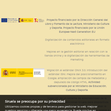
Proyecto financiado por la Dirección General del
Libro y Fomento de la Lectura, Ministerio de Cultura
y Deporte. Proyecto financiado por la Unión
Europea-Next Generation EU
Digitalización de contenidos editoriales en formato
electrónico
Mejoras en la gestión editorial en relación con la
tienda online y la digitalización de herramientas de
marketing.
Migración al estándar ONIX 3.0; introducción del
estándar ISNI; mejora del posicionamiento en
Google; ampliación de campos de metadatos y
depurado de código HTML.
Actividad
subvencionada por el Ministerio de Educación,
Cultura y Deporte.
Creación de un sistema de adaptabilidad de la
Siruela se preocupa por su privacidad
página web de ediciones Siruela para dispositivos
móviles en todos sus formatos para impulsar la
Utilizamos cookies propias y de terceros para gestionar la web, mejorar
comercialización de contenidos culturales legales e
nuestros servicios y ofrecerle una mejor experiencia. Puede pinchar en