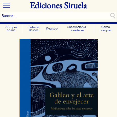
Ediciones Siruela
Suscripción a
Cómo
Compra
Lista de
Registro
online
deseos
novedades
comprar