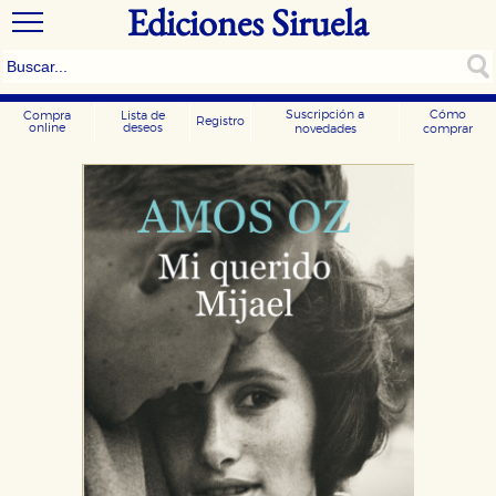
Ediciones Siruela
Suscripción a
Cómo
Compra
Lista de
Registro
online
deseos
novedades
comprar