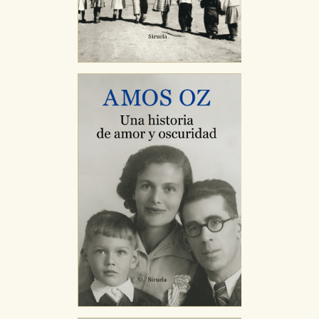
CONFIGURACIÓN DE COOKIES
HABILITAR TODO
RECHAZAR TODO
Cookies necesarias
Estas cookies son necesarias para que nuestro sitio
web funcione y no es posible deshabilitarlas desde
nuestro sistema. Es posible hacerlo desde el
navegador, pero en ese caso es posible que algunas
áreas de nuestra web dejen de funcionar
correctamente.
Cookies de rendimiento y analíticas