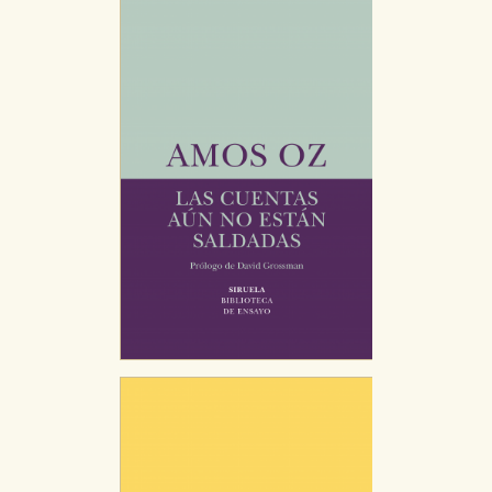
Estas cookies se utilizan para mejorar su experiencia
de navegación y optimizar el funcionamiento de
nuestro sitio web. Almacenan configuraciones de
servicios para que no tenga que reconfigurarlos cada
vez que nos visita. La información es agregada y, por lo
tanto, es anónima.
Cookies de publicidad y redes sociales
Estas cookies son gestionadas por nuestros socios
publicitarios y se utilizan para mostrar publicidad
relevante para sus intereses en otros sitios. No
almacenan directamente información personal sino
que se basan en la identificación única de su
navegador y dispositivo de internet.
GUARDAR CONFIGURACIÓN
Puede consultar nuestra
política de cookies