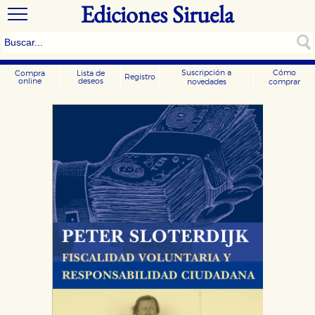
Ediciones Siruela
Suscripción a
Cómo
Compra
Lista de
Registro
online
deseos
novedades
comprar