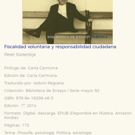
Fiscalidad voluntaria y responsabilidad ciudadana
Peter Sloterdijk
Prólogo de:
Carla Carmona
Edición de:
Carla Carmona
Traducido por:
Isidoro Reguera
Colección:
Biblioteca de Ensayo / Serie mayor 82
ISBN:
978-84-16208-46-3
Edición:
1ª, 2014
Formato:
Digital: descarga, EPUB (Disponible en
Rústica
,
Amazon
Kindle
)
Páginas:
172
Tema:
Filosofía, psicología, Política, sociología