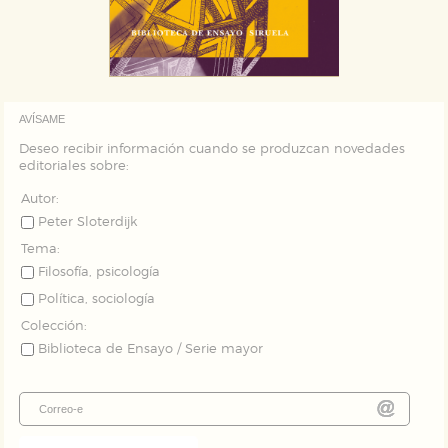
AVÍSAME
Deseo recibir información cuando se produzcan novedades
editoriales sobre:
Autor:
Peter Sloterdijk
Tema:
Filosofía, psicología
Política, sociología
Colección:
Biblioteca de Ensayo / Serie mayor