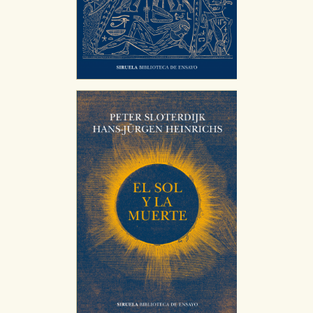
Cookies necesarias
Estas cookies son necesarias para que nuestro sitio
web funcione y no es posible deshabilitarlas desde
nuestro sistema. Es posible hacerlo desde el
navegador, pero en ese caso es posible que algunas
áreas de nuestra web dejen de funcionar
correctamente.
Cookies de rendimiento y analíticas
Estas cookies se utilizan para mejorar su experiencia
de navegación y optimizar el funcionamiento de
nuestro sitio web. Almacenan configuraciones de
servicios para que no tenga que reconfigurarlos cada
vez que nos visita. La información es agregada y, por lo
tanto, es anónima.
Cookies de publicidad y redes sociales
Estas cookies son gestionadas por nuestros socios
publicitarios y se utilizan para mostrar publicidad
relevante para sus intereses en otros sitios. No
almacenan directamente información personal sino
que se basan en la identificación única de su
navegador y dispositivo de internet.
GUARDAR CONFIGURACIÓN