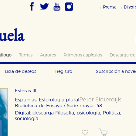
Prensa
Distr
uela
álogo
Temas
Autores
Primeros capítulos
Descarga de
Lista de deseos
Registro
Suscripción a nov
Esferas III
Peter Sloterdijk
Espumas. Esferología plural
Biblioteca de Ensayo / Serie mayor. 48.
Digital: descarga
Filosofía, psicología, Política,
sociología