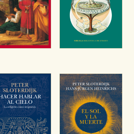
OKIES
HABILITAR T
ra que nuestro sitio web funcione y no es posible deshabilitarlas 
ero en ese caso es posible que algunas áreas de nuestra web deje
ticas
 mejorar su experiencia de navegación y optimizar el funcionamie
ara que no tenga que reconfigurarlos cada vez que nos visita. La i
sociales
or nuestros socios publicitarios y se utilizan para mostrar publici
ectamente información personal sino que se basan en la identific
CIÓN