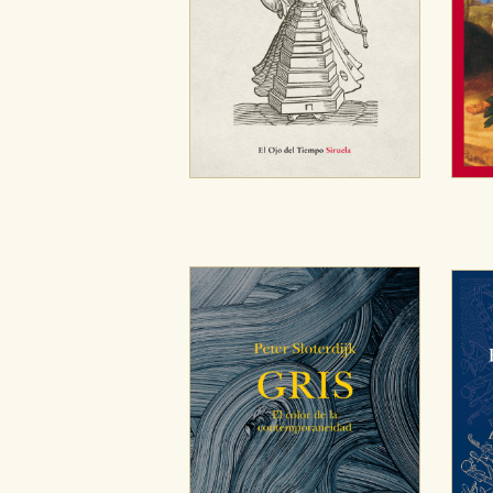
CONFIGURACIÓN DE CO
Cookies necesarias
Estas cookies son necesarias pa
hacerlo desde el navegador, p
Cookies de rendimiento y analí
Estas cookies se utilizan para
configuraciones de servicios p
tanto, es anónima.
Cookies de publicidad y redes 
Estas cookies son gestionadas p
otros sitios. No almacenan dir
dispositivo de internet.
GUARDAR CONFIGURA