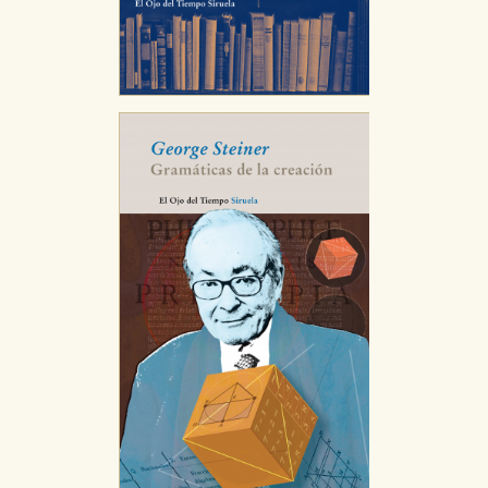
web funcione y no es posible deshabilitarlas desde
nuestro sistema. Es posible hacerlo desde el
navegador, pero en ese caso es posible que algunas
áreas de nuestra web dejen de funcionar
correctamente.
Cookies de rendimiento y analíticas
Estas cookies se utilizan para mejorar su experiencia
de navegación y optimizar el funcionamiento de
nuestro sitio web. Almacenan configuraciones de
servicios para que no tenga que reconfigurarlos cada
vez que nos visita. La información es agregada y, por lo
tanto, es anónima.
Cookies de publicidad y redes sociales
Estas cookies son gestionadas por nuestros socios
publicitarios y se utilizan para mostrar publicidad
relevante para sus intereses en otros sitios. No
almacenan directamente información personal sino
que se basan en la identificación única de su
navegador y dispositivo de internet.
GUARDAR CONFIGURACIÓN