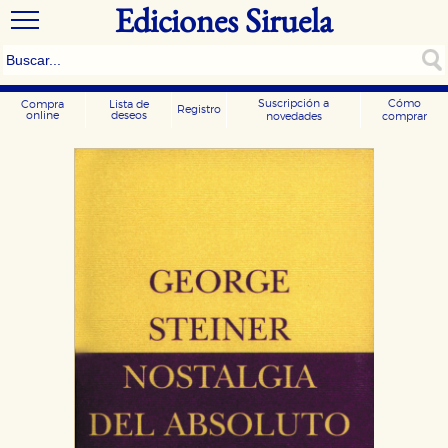
Ediciones Siruela
Suscripción a
Cómo
Compra
Lista de
Registro
online
deseos
novedades
comprar