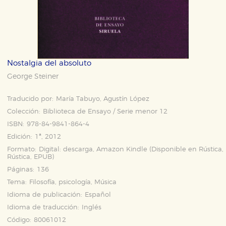
Nostalgia del absoluto
George Steiner
Traducido por:
María Tabuyo, Agustín López
Colección:
Biblioteca de Ensayo / Serie menor 12
ISBN:
978-84-9841-864-4
Edición:
1ª, 2012
Formato:
Digital: descarga, Amazon Kindle (Disponible en
Rústica
,
Rústica
,
EPUB
)
Páginas:
136
Tema:
Filosofía, psicología, Música
Idioma de publicación:
Español
Idioma de traducción:
Inglés
Código:
80061012