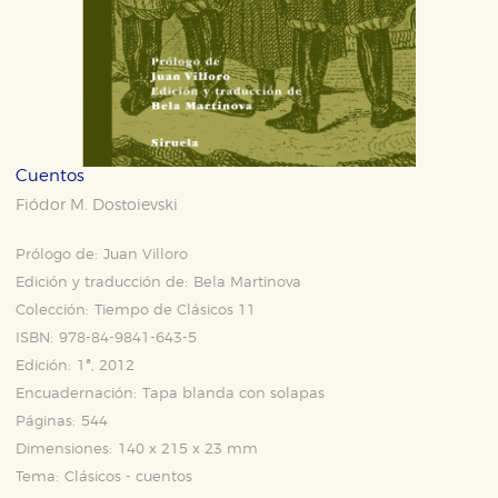
Cuentos
Fiódor M. Dostoievski
Prólogo de:
Juan Villoro
Edición y traducción de:
Bela Martinova
Colección:
Tiempo de Clásicos 11
ISBN:
978-84-9841-643-5
Edición:
1ª, 2012
Encuadernación:
Tapa blanda con solapas
Páginas:
544
Dimensiones:
140 x 215 x 23 mm
Tema:
Clásicos - cuentos