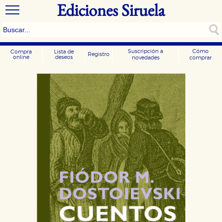
Ediciones Siruela
Suscripción a
Cómo
Compra
Lista de
Registro
online
deseos
novedades
comprar