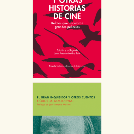
CONFIGURACIÓN DE COOKIES
HABILITAR TODO
RECHAZAR TODO
Cookies necesarias
Estas cookies son necesarias para que nuestro sitio
web funcione y no es posible deshabilitarlas desde
nuestro sistema. Es posible hacerlo desde el
navegador, pero en ese caso es posible que algunas
áreas de nuestra web dejen de funcionar
correctamente.
Cookies de rendimiento y analíticas
Estas cookies se utilizan para mejorar su experiencia
de navegación y optimizar el funcionamiento de
nuestro sitio web. Almacenan configuraciones de
servicios para que no tenga que reconfigurarlos cada
vez que nos visita. La información es agregada y, por lo
tanto, es anónima.