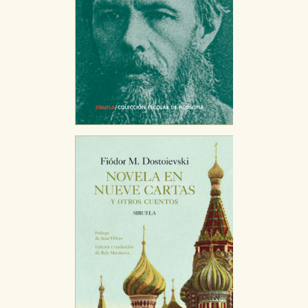
Cookies de publicidad y redes sociales
Estas cookies son gestionadas por nuestros socios
publicitarios y se utilizan para mostrar publicidad
relevante para sus intereses en otros sitios. No
almacenan directamente información personal sino
que se basan en la identificación única de su
navegador y dispositivo de internet.
GUARDAR CONFIGURACIÓN
Puede consultar nuestra
política de cookies