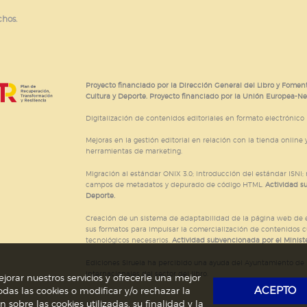
chos.
Proyecto financiado por la Dirección General del Libro y Foment
Cultura y Deporte. Proyecto financiado por la Unión Europea-N
Digitalización de contenidos editoriales en formato electrónico
Mejoras en la gestión editorial en relación con la tienda online y
herramientas de marketing.
Migración al estándar ONIX 3.0; introducción del estándar ISNI
campos de metadatos y depurado de código HTML.
Actividad s
Deporte.
Creación de un sistema de adaptabilidad de la página web de ed
sus formatos para impulsar la comercialización de contenidos c
tecnológicos necesarios.
Actividad subvencionada por el Ministe
Ediciones Siruela ha percibido una ayuda del Ayuntamiento de M
Internacionales del sector del libro.
jorar nuestros servicios y ofrecerle una mejor
ACEPTO
das las cookies o modificar y/o rechazar la
obre las cookies utilizadas, su finalidad y la