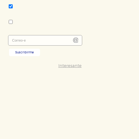
No Ficción
Colección:
El Ojo del Tiempo
Suscribirme
Interesante