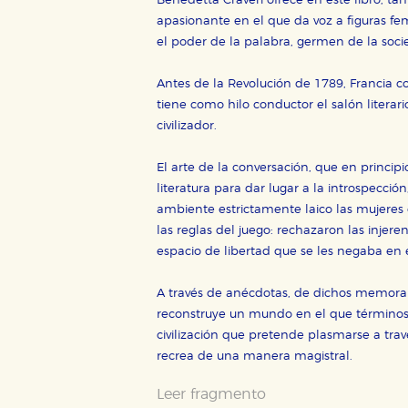
Benedetta Craveri ofrece en este libro, ta
apasionante en el que da voz a figuras f
el poder de la palabra, germen de la soci
Antes de la Revolución de 1789, Francia co
tiene como hilo conductor el salón literario
civilizador.
El arte de la conversación, que en principio
literatura para dar lugar a la introspección, a
ambiente estrictamente laico las mujeres d
CONFIGURACIÓN DE CO
las reglas del juego: rechazaron las injere
espacio de libertad que se les negaba en 
A través de anécdotas, de dichos memorabl
Cookies necesarias
reconstruye un mundo en el que términos 
Estas cookies son necesarias pa
civilización que pretende plasmarse a tra
hacerlo desde el navegador, p
recrea de una manera magistral.
Cookies de rendimiento y analí
Estas cookies se utilizan para
Leer fragmento