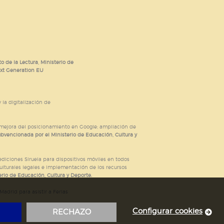
o de la Lectura, Ministerio de
ext Generation EU
 la digitalización de
; mejora del posicionamiento en Google; ampliación de
ubvencionada por el Ministerio de Educación, Cultura y
iciones Siruela para dispositivos móviles en todos
ulturales legales e implementación de los recursos
rio de Educación, Cultura y Deporte.
adrid para asistir a Ferias
Configurar cookies
RECHAZO