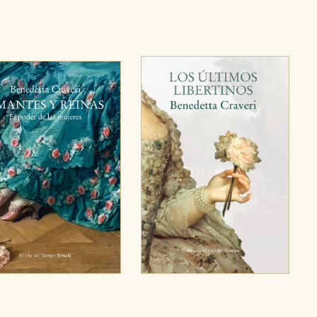
ara que no tenga que reconfigurarlos cada vez que nos visita. La i
sociales
or nuestros socios publicitarios y se utilizan para mostrar publici
ectamente información personal sino que se basan en la identific
CIÓN
e cookies