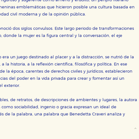
n riguroso y sugerente como ameno y erudito, un periplo literario
emeninas emblemáticas que hicieron posible una cultura basada en
edad civil moderna y de la opinión pública.
noció dos siglos convulsos. Este largo periodo de transformaciones
, donde la mujer es la figura central y la conversación, el eje
 era un juego destinado al placer y a la distracción, se nutrió de la
 la historia, a la reflexión científica, filosófica y política. En ese
e la época, carentes de derechos civiles y jurídicos, establecieron
OKIES
HABILITAR T
ncias del poder en la vida privada para crear y fomentar así un
el exterior.
es, de retratos, de descripciones de ambientes y lugares, la autora
como sociabilidad, ingenio o gracia expresan un ideal de
ra que nuestro sitio web funcione y no es posible deshabilitarlas 
vés de la palabra, una palabra que Benedetta Craveri analiza y
ero en ese caso es posible que algunas áreas de nuestra web deje
ticas
 mejorar su experiencia de navegación y optimizar el funcionamie