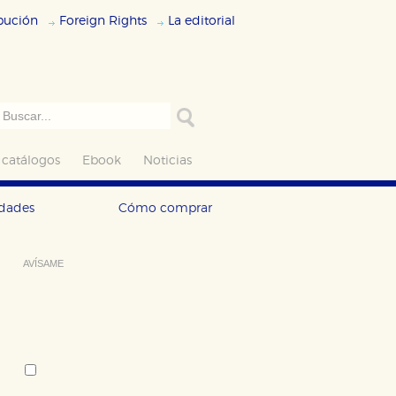
ibución
Foreign Rights
La editorial
 catálogos
Ebook
Noticias
edades
Cómo comprar
AVÍSAME
Deseo recibir información cuando se
produzcan novedades editoriales
sobre:
Autor:
Benedetta Craveri
Tema: