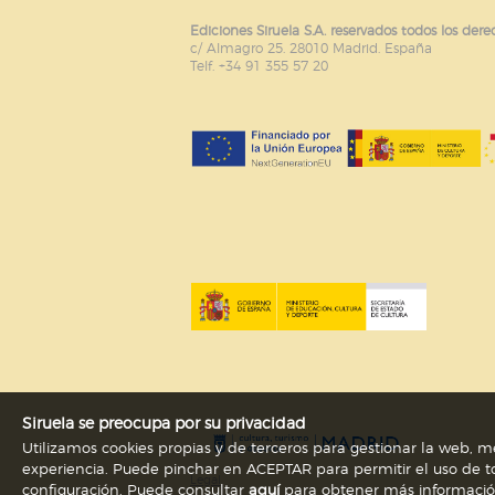
Ediciones Siruela S.A. reservados todos los dere
c/ Almagro 25. 28010 Madrid. España
Telf. +34 91 355 57 20
Siruela se preocupa por su privacidad
Utilizamos cookies propias y de terceros para gestionar la web, me
experiencia. Puede pinchar en ACEPTAR para permitir el uso de to
Legal
configuración. Puede consultar
aquí
para obtener más información s