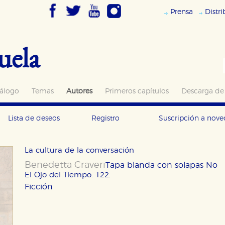
Prensa
Distr
uela
álogo
Temas
Autores
Primeros capítulos
Descarga de
Lista de deseos
Registro
Suscripción a nov
La cultura de la conversación
Benedetta Craveri
Tapa blanda con solapas
No
El Ojo del Tiempo. 122.
Ficción