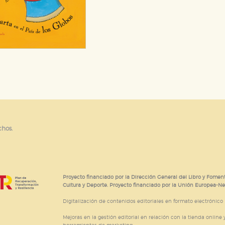
chos.
Proyecto financiado por la Dirección General del Libro y Foment
Cultura y Deporte. Proyecto financiado por la Unión Europea-N
Digitalización de contenidos editoriales en formato electrónico
Mejoras en la gestión editorial en relación con la tienda online y