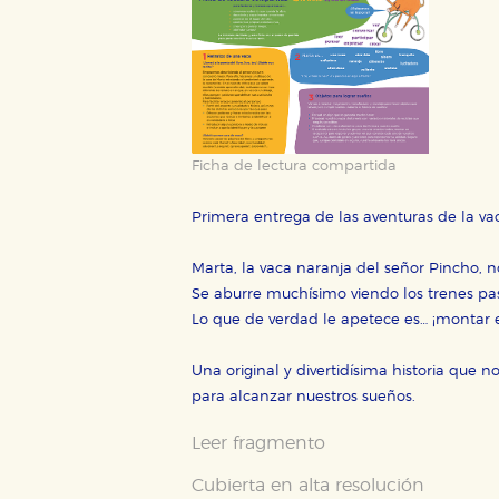
CONFIGURACIÓN DE CO
Ficha de lectura compartida
Primera entrega de las aventuras de la va
Cookies necesarias
Marta, la vaca naranja del señor Pincho, 
Estas cookies son necesarias pa
hacerlo desde el navegador, p
Se aburre muchísimo viendo los trenes pas
Lo que de verdad le apetece es… ¡montar e
Cookies de rendimiento y analí
Estas cookies se utilizan para
Una original y divertidísima historia que n
configuraciones de servicios p
tanto, es anónima.
para alcanzar nuestros sueños.
Cookies de publicidad y redes 
Leer fragmento
Estas cookies son gestionadas p
otros sitios. No almacenan dir
Cubierta en alta resolución
dispositivo de internet.