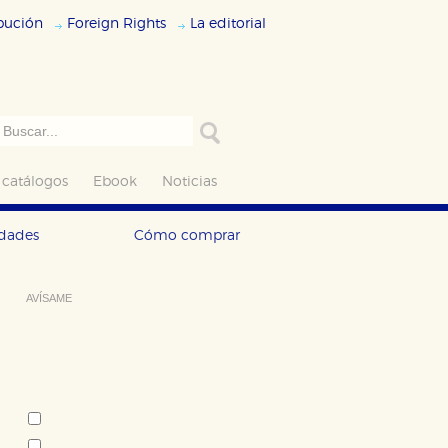
ibución
Foreign Rights
La editorial
 catálogos
Ebook
Noticias
edades
Cómo comprar
AVÍSAME
Deseo recibir información cuando se
produzcan novedades editoriales
sobre:
Autor:
Germano Zullo
Albertine