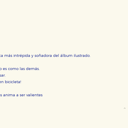
OKIES
HABILITAR T
ca más intrépida y soñadora del álbum ilustrado.
no es como las demás.
ra que nuestro sitio web funcione y no es posible deshabilitarlas 
ero en ese caso es posible que algunas áreas de nuestra web deje
ar.
n bicicleta!
ticas
 mejorar su experiencia de navegación y optimizar el funcionamie
os anima a ser valientes
ara que no tenga que reconfigurarlos cada vez que nos visita. La i
sociales
or nuestros socios publicitarios y se utilizan para mostrar publici
ectamente información personal sino que se basan en la identific