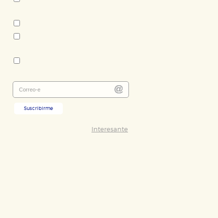
Tema:
Álbum Ilustrado
Literatura infantil y juvenil
Colección:
Siruela Ilustrada
Suscribirme
Interesante