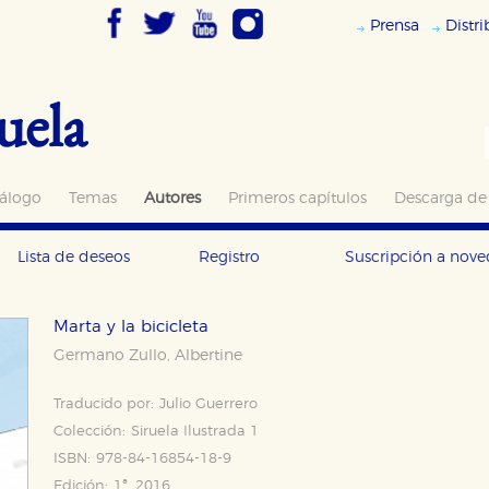
Prensa
Distr
uela
álogo
Temas
Autores
Primeros capítulos
Descarga de
Lista de deseos
Registro
Suscripción a nov
Marta y la bicicleta
Germano Zullo
Albertine
,
Traducido por:
Julio Guerrero
Colección:
Siruela Ilustrada 1
ISBN:
978-84-16854-18-9
Edición:
1ª, 2016