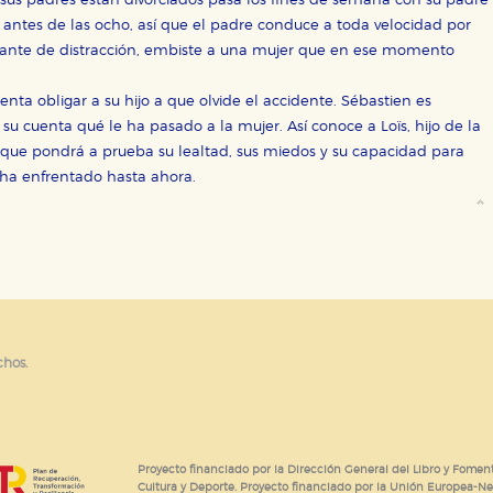
sus padres están divorciados pasa los fines de semana con su padre
or nuestros socios publicitarios y se utilizan para mostrar publici
ectamente información personal sino que se basan en la identific
í antes de las ocho, así que el padre conduce a toda velocidad por
tante de distracción, embiste a una mujer que en ese momento
enta obligar a su hijo a que olvide el accidente. Sébastien es
CIÓN
 su cuenta qué le ha pasado a la mujer. Así conoce a Loïs, hijo de la
que pondrá a prueba su lealtad, sus miedos y su capacidad para
se ha enfrentado hasta ahora.
e cookies
chos.
Proyecto financiado por la Dirección General del Libro y Foment
Cultura y Deporte. Proyecto financiado por la Unión Europea-N