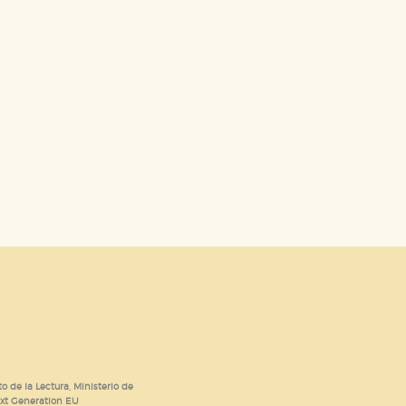
dad relevante para sus intereses en
ación única de su navegador y
o de la Lectura, Ministerio de
ext Generation EU