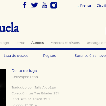
Prensa
Distr
uela
álogo
Temas
Autores
Primeros capítulos
Descarga de
Lista de deseos
Registro
Suscripción a nov
Delito de fuga
Christophe Léon
Traducido por:
Julia Alquézar
Colección:
Las Tres Edades 251
ISBN:
978-84-16208-37-1
Edición:
1ª, 2014