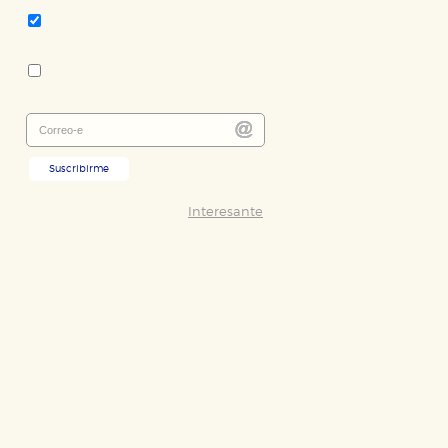
Literatura infantil y juvenil
Colección:
Las Tres Edades
Suscribirme
ODO
RECHAZAR TODO
Interesante
desde nuestro sistema. Es posible
n de funcionar correctamente.
nto de nuestro sitio web. Almacenan
nformación es agregada y, por lo