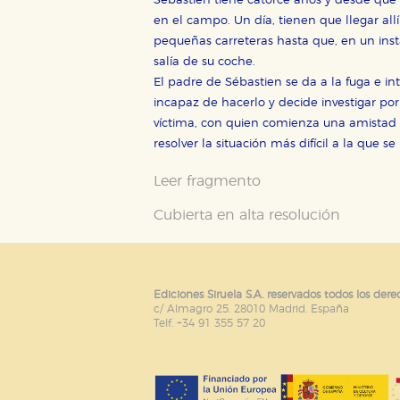
Sébastien tiene catorce años y desde que 
Estas cookies son gestionadas p
otros sitios. No almacenan dir
en el campo. Un día, tienen que llegar all
dispositivo de internet.
pequeñas carreteras hasta que, en un ins
salía de su coche.
El padre de Sébastien se da a la fuga e int
GUARDAR CONFIGURA
incapaz de hacerlo y decide investigar por
víctima, con quien comienza una amistad 
resolver la situación más difícil a la que 
Puede consultar nuestra
política d
Leer fragmento
Cubierta en alta resolución
Ediciones Siruela S.A. reservados todos los dere
c/ Almagro 25. 28010 Madrid. España
Telf. +34 91 355 57 20