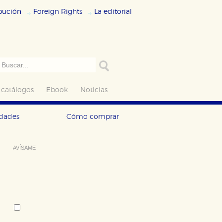
ibución
Foreign Rights
La editorial
 catálogos
Ebook
Noticias
edades
Cómo comprar
AVÍSAME
Deseo recibir información cuando se
produzcan novedades editoriales
sobre:
Autor:
Christophe Léon
Tema: