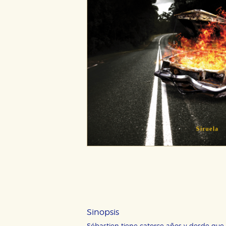
CONFIGURACIÓN DE CO
Cookies necesarias
Estas cookies son necesarias pa
hacerlo desde el navegador, p
Cookies de rendimiento y analí
Estas cookies se utilizan para
configuraciones de servicios p
tanto, es anónima.
Sinopsis
Cookies de publicidad y redes 