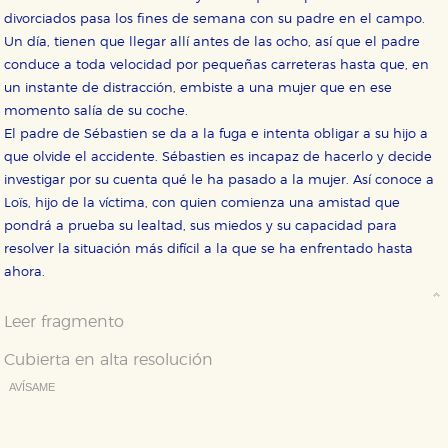
CONFIGURACIÓN DE COOKIES
divorciados pasa los fines de semana con su padre en el campo.
Un día, tienen que llegar allí antes de las ocho, así que el padre
HABILITAR TODO
RECHAZAR TODO
conduce a toda velocidad por pequeñas carreteras hasta que, en
un instante de distracción, embiste a una mujer que en ese
momento salía de su coche.
El padre de Sébastien se da a la fuga e intenta obligar a su hijo a
Cookies necesarias
que olvide el accidente. Sébastien es incapaz de hacerlo y decide
Estas cookies son necesarias para que nuestro sitio
web funcione y no es posible deshabilitarlas desde
investigar por su cuenta qué le ha pasado a la mujer. Así conoce a
nuestro sistema. Es posible hacerlo desde el
navegador, pero en ese caso es posible que algunas
Loïs, hijo de la víctima, con quien comienza una amistad que
áreas de nuestra web dejen de funcionar
pondrá a prueba su lealtad, sus miedos y su capacidad para
correctamente.
resolver la situación más difícil a la que se ha enfrentado hasta
Cookies de rendimiento y analíticas
ahora.
Estas cookies se utilizan para mejorar su experiencia
de navegación y optimizar el funcionamiento de
nuestro sitio web. Almacenan configuraciones de
Leer fragmento
servicios para que no tenga que reconfigurarlos cada
vez que nos visita. La información es agregada y, por lo
Cubierta en alta resolución
tanto, es anónima.
AVÍSAME
Cookies de publicidad y redes sociales
Estas cookies son gestionadas por nuestros socios
Deseo recibir información cuando se produzcan novedades
publicitarios y se utilizan para mostrar publicidad
editoriales sobre:
relevante para sus intereses en otros sitios. No