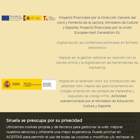
Proyecto financiado por la Dirección General del
Libro y Fomento de la Lectura, Ministerio de Cultura
y Deporte. Proyecto financiado por la Unión
Europea-Next Generation EU
Digitalización de contenidos editoriales en formato
electrónico
Mejoras en la gestión editorial en relación con la
tienda online y la digitalización de herramientas de
marketing.
Migración al estándar ONIX 3.0; introducción del
estándar ISNI; mejora del posicionamiento en
Google; ampliación de campos de metadatos y
depurado de código HTML.
Actividad
subvencionada por el Ministerio de Educación,
Cultura y Deporte.
Creación de un sistema de adaptabilidad de la
Siruela se preocupa por su privacidad
página web de ediciones Siruela para dispositivos
móviles en todos sus formatos para impulsar la
Utilizamos cookies propias y de terceros para gestionar la web, mejorar
comercialización de contenidos culturales legales e
nuestros servicios y ofrecerle una mejor experiencia. Puede pinchar en
implementación de los recursos tecnológicos
ACEPTAR para permitir el uso de todas las cookies o modificar y/o rechazar la