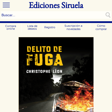
Ediciones Siruela
Suscripción a
Cómo
Compra
Lista de
Registro
online
deseos
novedades
comprar