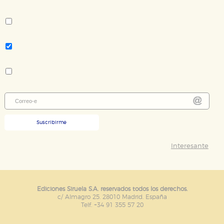
almacenan directamente información personal sino
Autor:
que se basan en la identificación única de su
navegador y dispositivo de internet.
Christophe Léon
Tema:
Literatura infantil y juvenil
GUARDAR CONFIGURACIÓN
Colección:
Las Tres Edades
Puede consultar nuestra
política de cookies
Suscribirme
Interesante
Ediciones Siruela S.A. reservados todos los derechos.
c/ Almagro 25. 28010 Madrid. España
Telf. +34 91 355 57 20