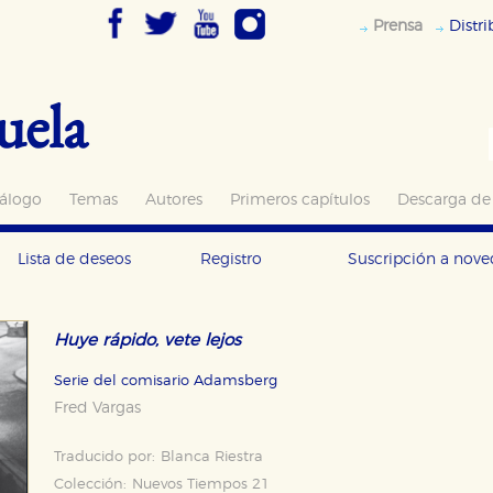
Prensa
Distr
uela
álogo
Temas
Autores
Primeros capítulos
Descarga de
Lista de deseos
Registro
Suscripción a nov
Huye rápido, vete lejos
Serie del comisario Adamsberg
Fred Vargas
Traducido por:
Blanca Riestra
Colección:
Nuevos Tiempos 21