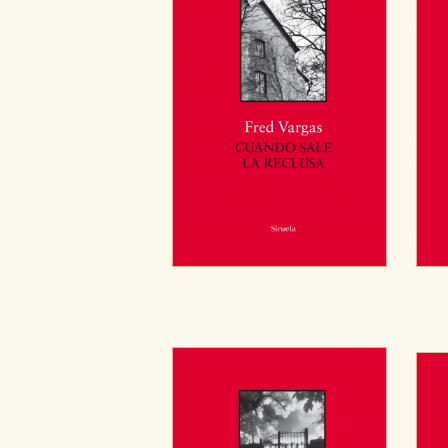
CONFIGURACIÓN DE CO
Cookies necesarias
Estas cookies son necesarias pa
hacerlo desde el navegador, p
Cookies de rendimiento y analí
Estas cookies se utilizan para
configuraciones de servicios p
tanto, es anónima.