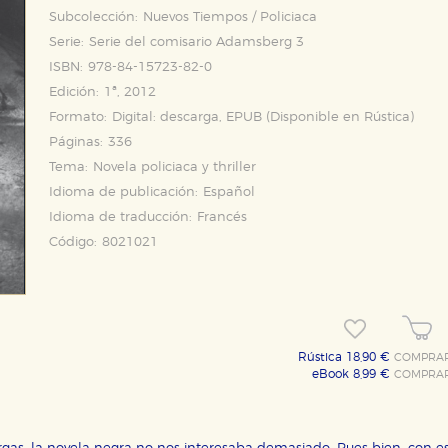
Subcolección:
Nuevos Tiempos / Policiaca
Serie:
Serie del comisario Adamsberg 3
ISBN:
978-84-15723-82-0
Edición:
1ª, 2012
Formato:
Digital: descarga, EPUB (Disponible en
Rústica
)
Páginas:
336
Tema:
Novela policiaca y thriller
Idioma de publicación:
Español
Idioma de traducción:
Francés
Código:
8021021
Rústica 18,90 €
COMPRA
eBook 8,99 €
COMPRA