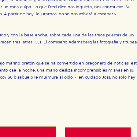
argas, la novela negra no nos interesaba demasiado. Pues bien, con e
 un mea culpa. Lo que Fred dice nos inquieta, nos conmueve. Su
. A partir de hoy, lo juramos: no se nos volverá a escapar.»
tido y con la base ancha, sobre cada una de las trece puertas de un
arecen tres letras: CLT. El comisario Adamsberg las fotografía y titubea
viejo marino bretón que se ha convertido en pregonero de noticias, es
anto cae la noche, una mano desliza incomprensibles misivas en su
oco? Su bisabuelo le murmura al oído: «Ten cuidado Joss, no sólo hay