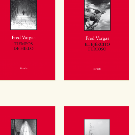
OKIES
HABILITAR T
ra que nuestro sitio web funcione y no es posible deshabilitarlas 
ero en ese caso es posible que algunas áreas de nuestra web deje
ticas
 mejorar su experiencia de navegación y optimizar el funcionamie
ara que no tenga que reconfigurarlos cada vez que nos visita. La i