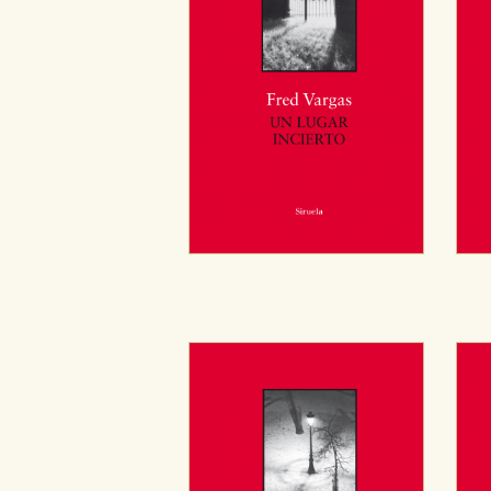
Cookies de publicidad y redes 
Estas cookies son gestionadas p
otros sitios. No almacenan dir
dispositivo de internet.
GUARDAR CONFIGURA
Puede consultar nuestra
política d