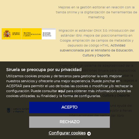
Mejoras en la gestión editorial en relación con la
tienda online y la digitalización de herramientas de
marketing.
Migración al estándar ONIX 3.0; introducción del
estándar ISNI; mejora del posicionamiento en
Google; ampliación de campos de metadatos y
depurado de código HTML.
Actividad
subvencionada por el Ministerio de Educación,
Cultura y Deporte.
Creación de un sistema de adaptabilidad de la
Siruela se preocupa por su privacidad
página web de ediciones Siruela para dispositivos
móviles en todos sus formatos para impulsar la
Utilizamos cookies propias y de terceros para gestionar la web, mejorar
comercialización de contenidos culturales legales e
nuestros servicios y ofrecerle una mejor experiencia. Puede pinchar en
implementación de los recursos tecnológicos
ACEPTAR para permitir el uso de todas las cookies o modificar y/o rechazar la
necesarios.
Actividad subvencionada por el
configuración. Puede consultar
aquí
para obtener más información sobre las
Ministerio de Educación, Cultura y Deporte.
cookies utilizadas, su finalidad y la forma de configurarlas.
Ediciones Siruela ha percibido una ayuda del
ACEPTO
Ayuntamiento de Madrid para asistir a Ferias
Internacionales del sector del libro.
RECHAZO
Configurar cookies
Legal