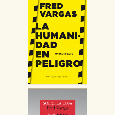
CONFIGURACIÓN DE COOKIES
HABILITAR TODO
RECHAZAR TODO
Cookies necesarias
Estas cookies son necesarias para que nuestro sitio
web funcione y no es posible deshabilitarlas desde
nuestro sistema. Es posible hacerlo desde el
navegador, pero en ese caso es posible que algunas
áreas de nuestra web dejen de funcionar
correctamente.
Cookies de rendimiento y analíticas
Estas cookies se utilizan para mejorar su experiencia
de navegación y optimizar el funcionamiento de