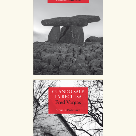
nuestro sitio web. Almacenan configuraciones de
servicios para que no tenga que reconfigurarlos cada
vez que nos visita. La información es agregada y, por lo
tanto, es anónima.
Cookies de publicidad y redes sociales
Estas cookies son gestionadas por nuestros socios
publicitarios y se utilizan para mostrar publicidad
relevante para sus intereses en otros sitios. No
almacenan directamente información personal sino
que se basan en la identificación única de su
navegador y dispositivo de internet.
GUARDAR CONFIGURACIÓN
Puede consultar nuestra
política de cookies