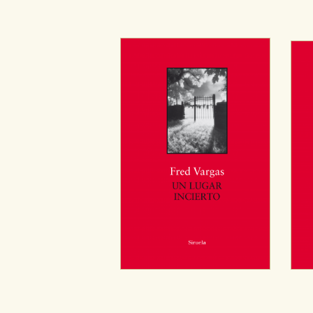
CONFIGURACIÓN DE CO
Cookies necesarias
Estas cookies son necesarias pa
hacerlo desde el navegador, p
Cookies de rendimiento y analí
Estas cookies se utilizan para
configuraciones de servicios p
tanto, es anónima.