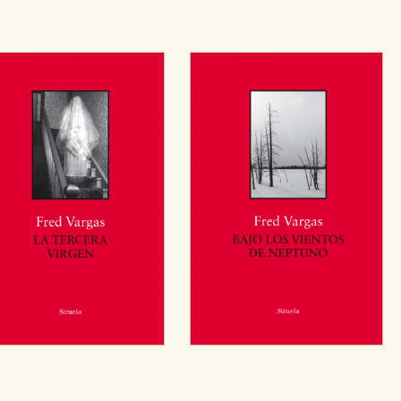
OKIES
HABILITAR T
ra que nuestro sitio web funcione y no es posible deshabilitarlas 
ero en ese caso es posible que algunas áreas de nuestra web deje
ticas
 mejorar su experiencia de navegación y optimizar el funcionamie
ara que no tenga que reconfigurarlos cada vez que nos visita. La i