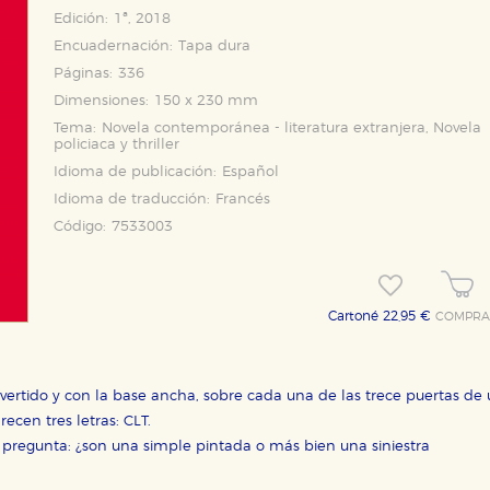
Edición:
1ª, 2018
Encuadernación:
Tapa dura
Páginas:
336
Dimensiones:
150 x 230 mm
Tema:
Novela contemporánea - literatura extranjera, Novela
policiaca y thriller
Idioma de publicación:
Español
Idioma de traducción:
Francés
Código:
7533003
Cartoné 22,95 €
COMPRA
ertido y con la base ancha, sobre cada una de las trece puertas de
recen tres letras: CLT.
e pregunta: ¿son una simple pintada o más bien una siniestra