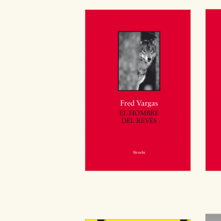
Cookies de publicidad y redes 
Estas cookies son gestionadas p
otros sitios. No almacenan dir
dispositivo de internet.
GUARDAR CONFIGURA
Puede consultar nuestra
política d