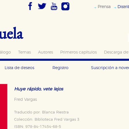
Prensa
Distr
uela
álogo
Temas
Autores
Primeros capítulos
Descarga de
Lista de deseos
Registro
Suscripción a nov
Huye rápido, vete lejos
Fred Vargas
Traducido por:
Blanca Riestra
Colección:
Biblioteca Fred Vargas 3
ISBN:
978-84-17454-68-5