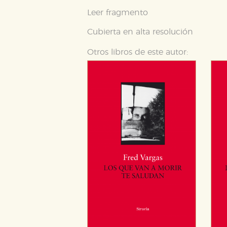
Leer fragmento
Cubierta en alta resolución
Otros libros de este autor: