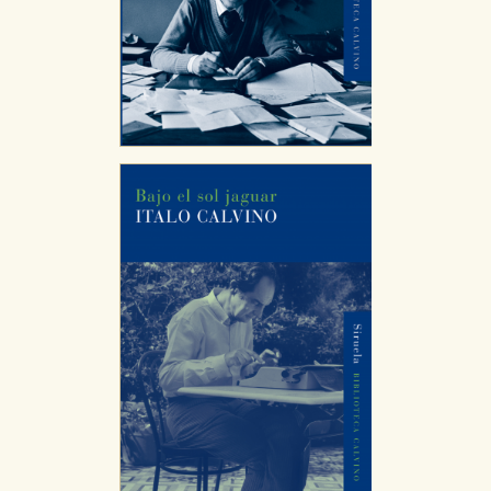
CONFIGURACIÓN DE COOKIES
HABILITAR TODO
RECHAZAR TODO
Cookies necesarias
Estas cookies son necesarias para que nuestro sitio
web funcione y no es posible deshabilitarlas desde
nuestro sistema. Es posible hacerlo desde el
navegador, pero en ese caso es posible que algunas
áreas de nuestra web dejen de funcionar
correctamente.
Cookies de rendimiento y analíticas
Estas cookies se utilizan para mejorar su experiencia
de navegación y optimizar el funcionamiento de
nuestro sitio web. Almacenan configuraciones de