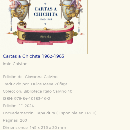
Cartas a Chichita 1962-1963
Italo Calvino
Edición de:
Giovanna Calvino
Traducido por:
Dulce María Zúñiga
Colección:
Biblioteca Italo Calvino 40
ISBN:
978-84-10183-16-2
Edición:
1ª, 2024
Encuadernación:
Tapa dura (Disponible en
EPUB
)
Páginas:
200
Dimensiones:
145 x 215 x 20 mm