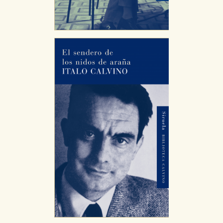
servicios para que no tenga que reconfigurarlos cada
vez que nos visita. La información es agregada y, por lo
tanto, es anónima.
Cookies de publicidad y redes sociales
Estas cookies son gestionadas por nuestros socios
publicitarios y se utilizan para mostrar publicidad
relevante para sus intereses en otros sitios. No
almacenan directamente información personal sino
que se basan en la identificación única de su
navegador y dispositivo de internet.
GUARDAR CONFIGURACIÓN
Puede consultar nuestra
política de cookies