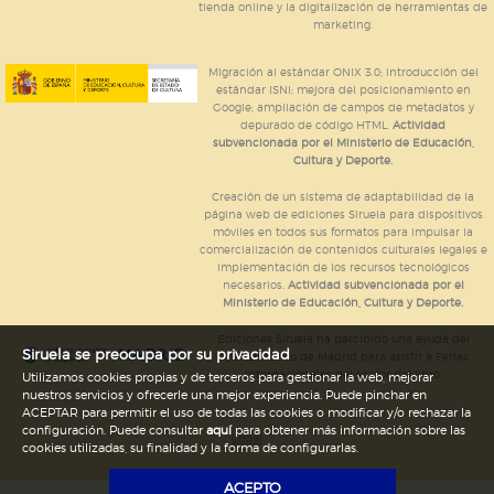
tienda online y la digitalización de herramientas de
marketing.
Migración al estándar ONIX 3.0; introducción del
estándar ISNI; mejora del posicionamiento en
Google; ampliación de campos de metadatos y
depurado de código HTML.
Actividad
subvencionada por el Ministerio de Educación,
Cultura y Deporte.
Creación de un sistema de adaptabilidad de la
página web de ediciones Siruela para dispositivos
móviles en todos sus formatos para impulsar la
comercialización de contenidos culturales legales e
implementación de los recursos tecnológicos
necesarios.
Actividad subvencionada por el
Ministerio de Educación, Cultura y Deporte.
Ediciones Siruela ha percibido una ayuda del
Siruela se preocupa por su privacidad
Ayuntamiento de Madrid para asistir a Ferias
Internacionales del sector del libro.
Utilizamos cookies propias y de terceros para gestionar la web, mejorar
nuestros servicios y ofrecerle una mejor experiencia. Puede pinchar en
ACEPTAR para permitir el uso de todas las cookies o modificar y/o rechazar la
configuración. Puede consultar
aquí
para obtener más información sobre las
Legal
cookies utilizadas, su finalidad y la forma de configurarlas.
ACEPTO