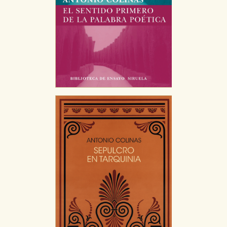
HABILITAR TODO
RECHAZAR TODO
Cookies necesarias
Estas cookies son necesarias para que nuestro sitio web
funcione y no es posible deshabilitarlas desde nuestro
sistema. Es posible hacerlo desde el navegador, pero en
ese caso es posible que algunas áreas de nuestra web
dejen de funcionar correctamente.
Cookies de rendimiento y analíticas
Estas cookies se utilizan para mejorar su experiencia de
navegación y optimizar el funcionamiento de nuestro
sitio web. Almacenan configuraciones de servicios para
que no tenga que reconfigurarlos cada vez que nos
visita. La información es agregada y, por lo tanto, es
anónima.
Cookies de publicidad y redes sociales
Estas cookies son gestionadas por nuestros socios
publicitarios y se utilizan para mostrar publicidad
relevante para sus intereses en otros sitios. No
almacenan directamente información personal sino
que se basan en la identificación única de su navegador
y dispositivo de internet.