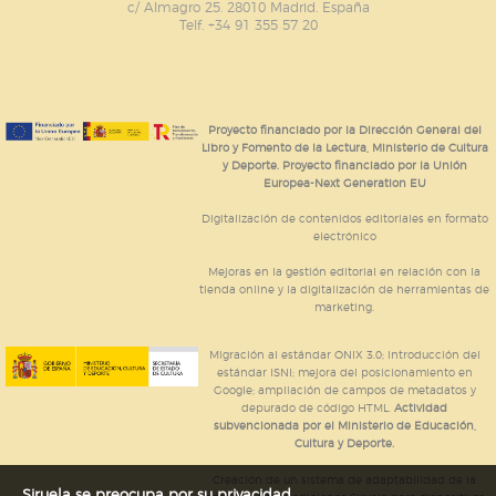
c/ Almagro 25. 28010 Madrid. España
Telf. +34 91 355 57 20
Proyecto financiado por la Dirección General del
Libro y Fomento de la Lectura, Ministerio de Cultura
y Deporte. Proyecto financiado por la Unión
Europea-Next Generation EU
Digitalización de contenidos editoriales en formato
electrónico
Mejoras en la gestión editorial en relación con la
tienda online y la digitalización de herramientas de
marketing.
Migración al estándar ONIX 3.0; introducción del
estándar ISNI; mejora del posicionamiento en
Google; ampliación de campos de metadatos y
depurado de código HTML.
Actividad
subvencionada por el Ministerio de Educación,
Cultura y Deporte.
Creación de un sistema de adaptabilidad de la
Siruela se preocupa por su privacidad