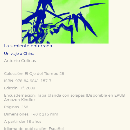
La simiente enterrada
Un viaje a China
Antonio Colinas
Colección:
El Ojo del Tiempo 28
ISBN:
978-84-9841-157-7
Edición:
1ª, 2008
Encuadernación:
Tapa blanda con solapas (Disponible en
EPUB
,
Amazon Kindle
)
Páginas:
236
Dimensiones:
140 x 215 mm
A partir de:
18 años
Idioma de publicación:
Español