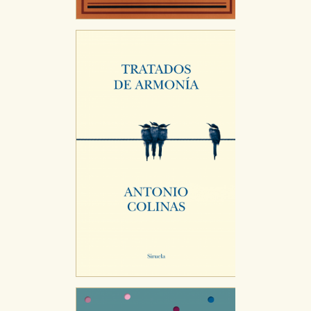
CONFIGURACIÓN DE COOKIES
HABILITAR TODO
RECHAZAR TODO
Cookies necesarias
Estas cookies son necesarias para que nuestro sitio
web funcione y no es posible deshabilitarlas desde
nuestro sistema. Es posible hacerlo desde el
navegador, pero en ese caso es posible que algunas
áreas de nuestra web dejen de funcionar
correctamente.
Cookies de rendimiento y analíticas
Estas cookies se utilizan para mejorar su experiencia
de navegación y optimizar el funcionamiento de
nuestro sitio web. Almacenan configuraciones de
servicios para que no tenga que reconfigurarlos cada
vez que nos visita. La información es agregada y, por lo
tanto, es anónima.
Cookies de publicidad y redes sociales
Estas cookies son gestionadas por nuestros socios