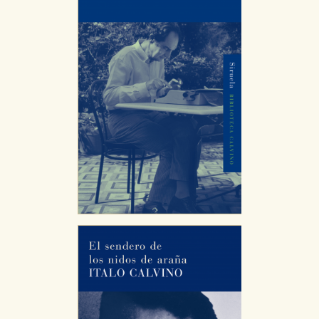
CONFIGURACIÓN DE COOKIES
HABILITAR TODO
RECHAZAR TODO
Cookies necesarias
Estas cookies son necesarias para que nuestro sitio
web funcione y no es posible deshabilitarlas desde
nuestro sistema. Es posible hacerlo desde el
navegador, pero en ese caso es posible que algunas
áreas de nuestra web dejen de funcionar
correctamente.
Cookies de rendimiento y analíticas
Estas cookies se utilizan para mejorar su experiencia
de navegación y optimizar el funcionamiento de
nuestro sitio web. Almacenan configuraciones de