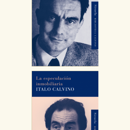
servicios para que no tenga que reconfigurarlos cada
vez que nos visita. La información es agregada y, por lo
tanto, es anónima.
Cookies de publicidad y redes sociales
Estas cookies son gestionadas por nuestros socios
publicitarios y se utilizan para mostrar publicidad
relevante para sus intereses en otros sitios. No
almacenan directamente información personal sino
que se basan en la identificación única de su
navegador y dispositivo de internet.
GUARDAR CONFIGURACIÓN
Puede consultar nuestra
política de cookies